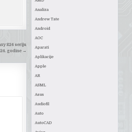
AMD
Analiza
Andrew Tate
Android
AOC
xy S24 seriju
Aparati
24. godine
→
Aplikacije
Apple
AR
ASML
Asus
Audiofil
Auto
AutoCAD