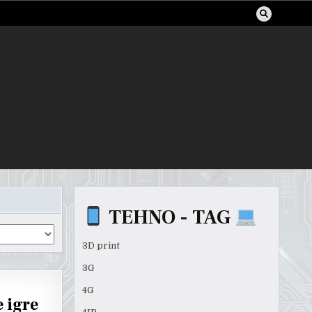
TEHNO - TAG
3D print
3G
4G
 igre