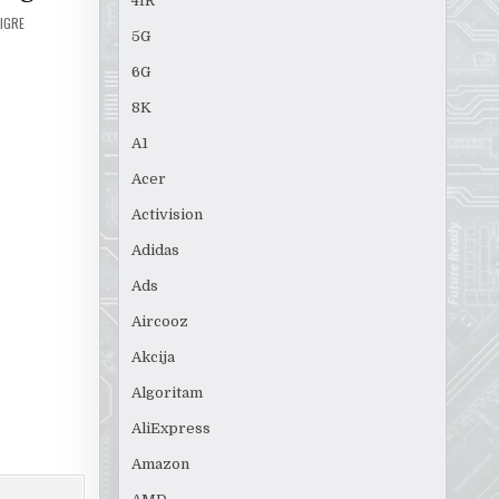
4IR
 IGRE
5G
6G
8K
A1
Acer
Activision
Adidas
Ads
Aircooz
Akcija
Algoritam
AliExpress
Amazon