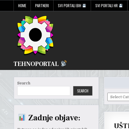
Skip
HOME
PARTNERI
SVI PORTALI BIH
SVI PORTALI HR
to
content
TEHNOPORTAL
Search
SEARCH
Odaberite
predmet:
Zadnje objave:
UŠTE