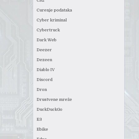
CS2
Curenje podataka
Cyber kriminal
Cybertruck
Dark Web
Deezer
Dezeen
Diablo IV
Discord
Dron
Drustvene mreže
DuckDuckGo
E3
Ebike