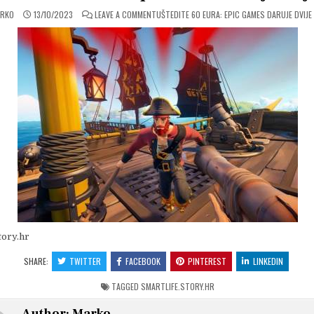
ON
RKO
13/10/2023
LEAVE A COMMENT
UŠTEDITE 60 EURA: EPIC GAMES DARUJE DVIJE
tory.hr
SHARE:
TWITTER
FACEBOOK
PINTEREST
LINKEDIN
TAGGED
SMARTLIFE.STORY.HR
Author:
Marko