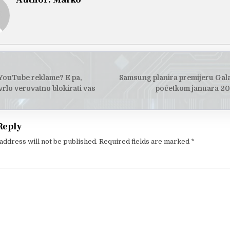
 YouTube reklame? E pa,
Samsung planira premijeru Gala
tion
rlo verovatno blokirati vas
početkom januara 20
Reply
address will not be published.
Required fields are marked
*