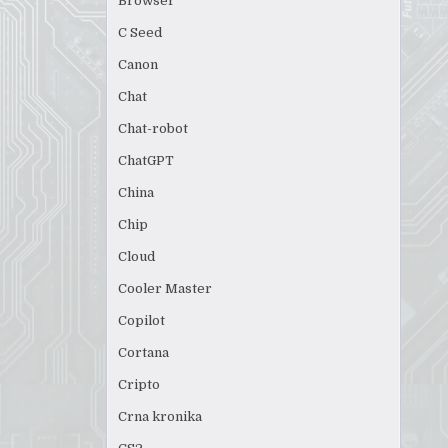
Browser
C Seed
Canon
Chat
Chat-robot
ChatGPT
China
Chip
Cloud
Cooler Master
Copilot
Cortana
Cripto
Crna kronika