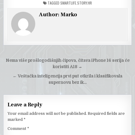
TAGGED
SMARTLIFE.STORY.HR
Author:
Marko
Post
Nema više prošlogodišnjih čipova, čitava iPhone 16 serija će
navigation
koristiti A18
→
←
Veštačka inteligencija prvi put otkrila i klasifikovala
supernovu bez ik…
Leave a Reply
Your email address will not be published.
Required fields are
marked
*
Comment
*