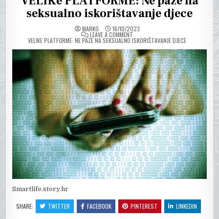
VELIKe PLATFORME: Ne paze na
seksualno iskorištavanje djece
MARKO
16/10/2023
ON
LEAVE A COMMENT
VELIKE PLATFORME: NE PAZE NA SEKSUALNO ISKORIŠTAVANJE DJECE
Smartlife.story.hr
SHARE:
TWITTER
FACEBOOK
PINTEREST
LINKEDIN