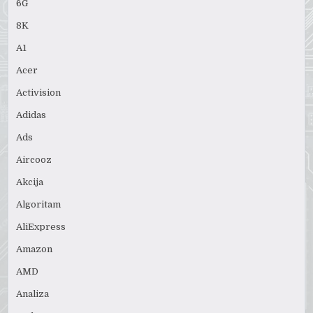
6G
8K
A1
Acer
Activision
Adidas
Ads
Aircooz
Akcija
Algoritam
AliExpress
Amazon
AMD
Analiza