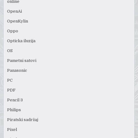
online
OpenAi
OpenKylin
Oppo
Opticka iluzija
OS
Pametni satovi
Panasonic
PC
PDF
Pencil 3
Philips
Piratski sadržaj
Pixel