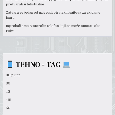
pretvarati u tekstualne
Zatvara se jedan od najvećih piratskih sajtova za skidanje
igara
Isprobali smo Motorolin telefon koji se može omotati oko
ruke
TEHNO - TAG
3D print
3G
4G
4IR
5G