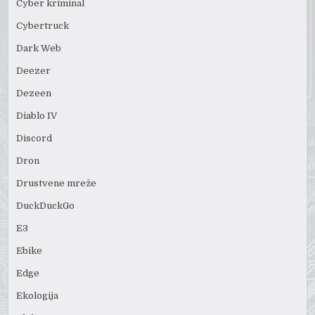
Cyber kriminal
Cybertruck
Dark Web
Deezer
Dezeen
Diablo IV
Discord
Dron
Drustvene mreže
DuckDuckGo
E3
Ebike
Edge
Ekologija