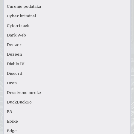
Curenje podataka
Cyber kriminal
Cybertruck
Dark Web
Deezer
Dezeen
Diablo IV
Discord
Dron
Drustvene mreže
DuckDuckGo
E3
Ebike
Edge