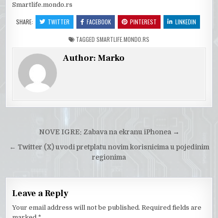
Smartlife.mondo.rs
SHARE:
TWITTER
FACEBOOK
PINTEREST
LINKEDIN
TAGGED
SMARTLIFE.MONDO.RS
Author:
Marko
Post
NOVE IGRE: Zabava na ekranu iPhonea
→
navigation
←
Twitter (X) uvodi pretplatu novim korisnicima u pojedinim
regionima
Leave a Reply
Your email address will not be published.
Required fields are
marked
*