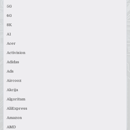
5G
6G
8K
A1
Acer
Activision
Adidas
Ads
Aircooz
Akcija
Algoritam
AliExpress
Amazon
AMD