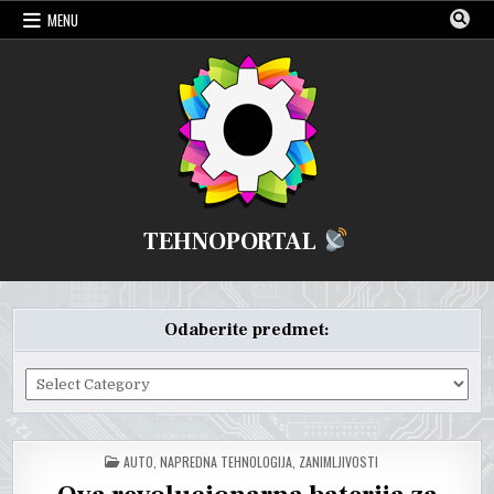
Skip
MENU
to
content
TEHNOPORTAL
Odaberite predmet:
Odaberite
predmet:
POSTED
AUTO
,
NAPREDNA TEHNOLOGIJA
,
ZANIMLJIVOSTI
IN