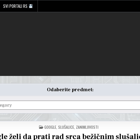
SVI PORTALI RS
Odaberite predmet:
POSTED
GOOGLE
,
SLUŠALICE
,
ZANIMLJIVOSTI
IN
le želi da prati rad srca bežičnim sluša