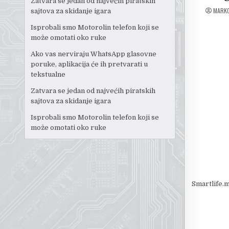
Zatvara se jedan od najvećih piratskih
MARK
sajtova za skidanje igara
Isprobali smo Motorolin telefon koji se
može omotati oko ruke
Ako vas nerviraju WhatsApp glasovne
poruke, aplikacija će ih pretvarati u
tekstualne
Zatvara se jedan od najvećih piratskih
sajtova za skidanje igara
Isprobali smo Motorolin telefon koji se
može omotati oko ruke
Smartlife.