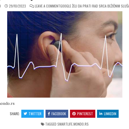
ON
O
29/10/2023
LEAVE A COMMENT
GOOGLE ŽELI DA PRATI RAD SRCA BEŽIČNIM SLUŠ
mondo.rs
SHARE:
TWITTER
FACEBOOK
PINTEREST
LINKEDIN
TAGGED
SMARTLIFE.MONDO.RS