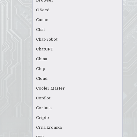
Browser
C Seed
Canon
Chat
Chat-robot
ChatGPT
China
Chip
Cloud
Cooler Master
Copilot
Cortana
Cripto
Crna kronika