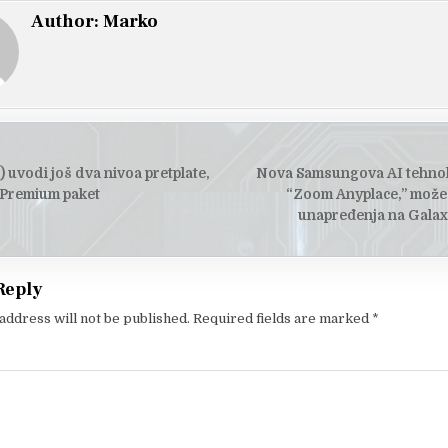
Author:
Marko
) uvodi još dva nivoa pretplate,
Nova Samsungova AI tehnol
tion
 Premium paket
“Zoom Anyplace,” može 
unapređenja na Galax
Reply
address will not be published.
Required fields are marked
*