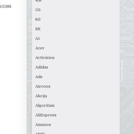
4IR
ALICAMA
5G
6G
8K
A1
Acer
Activision
Adidas
Ads
Aircooz
Akcija
Algoritam
AliExpress
Amazon