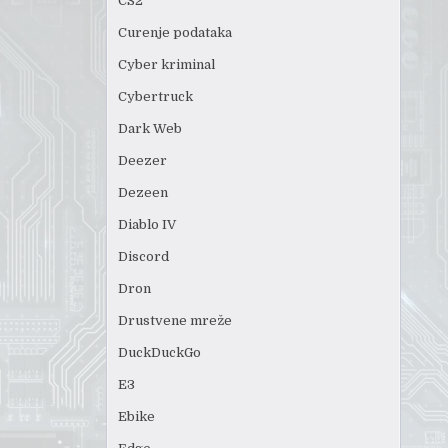
CS2
Curenje podataka
Cyber kriminal
Cybertruck
Dark Web
Deezer
Dezeen
Diablo IV
Discord
Dron
Drustvene mreže
DuckDuckGo
E3
Ebike