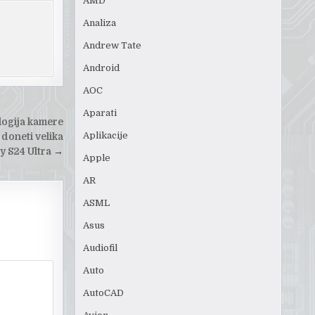
AMD
Analiza
Andrew Tate
Android
AOC
Aparati
ogija kamere
Aplikacije
doneti velika
y S24 Ultra
→
Apple
AR
ASML
Asus
Audiofil
Auto
AutoCAD