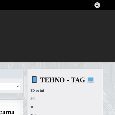
TEHNO - TAG
3D print
3G
4G
licama