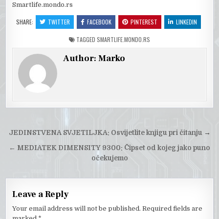
Smartlife.mondo.rs
SHARE:
TWITTER
FACEBOOK
PINTEREST
LINKEDIN
TAGGED
SMARTLIFE.MONDO.RS
Author:
Marko
Post
JEDINSTVENA SVJETILJKA: Osvijetlite knjigu pri čitanju
→
navigation
←
MEDIATEK DIMENSITY 9300: Čipset od kojeg jako puno
očekujemo
Leave a Reply
Your email address will not be published.
Required fields are
marked
*