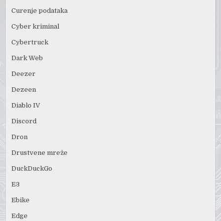
Curenje podataka
Cyber kriminal
Cybertruck
Dark Web
Deezer
Dezeen
Diablo IV
Discord
Dron
Drustvene mreže
DuckDuckGo
E3
Ebike
Edge