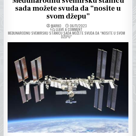
Međunarodnu svemirsku stanicu
sada možete svuda da “nosite u
svom džepu”
MARKO
06/11/2023
ON
LEAVE A COMMENT
MEĐUNARODNU SVEMIRSKU STANICU SADA MOŽETE SVUDA DA “NOSITE U SVOM
DŽEPU”