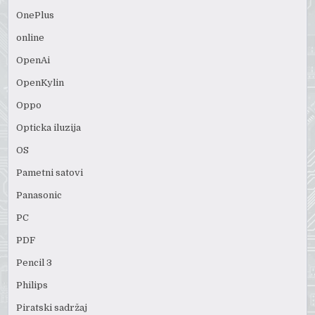
OnePlus
online
OpenAi
OpenKylin
Oppo
Opticka iluzija
OS
Pametni satovi
Panasonic
PC
PDF
Pencil 3
Philips
Piratski sadržaj