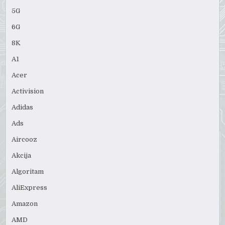
5G
6G
8K
A1
Acer
Activision
Adidas
Ads
Aircooz
Akcija
Algoritam
AliExpress
Amazon
AMD