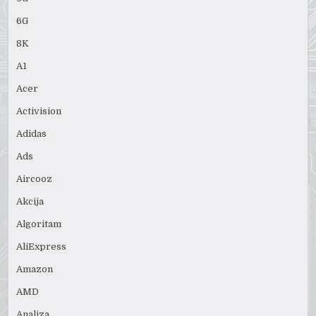
6G
8K
A1
Acer
Activision
Adidas
Ads
Aircooz
Akcija
Algoritam
AliExpress
Amazon
AMD
Analiza