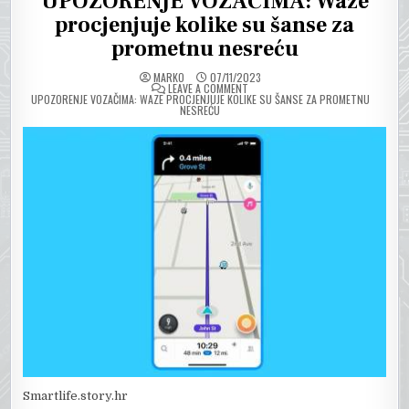
UPOZORENJE VOZAČIMA: Waze
procjenjuje kolike su šanse za
prometnu nesreću
MARKO
07/11/2023
ON
LEAVE A COMMENT
UPOZORENJE VOZAČIMA: WAZE PROCJENJUJE KOLIKE SU ŠANSE ZA PROMETNU
NESREĆU
Smartlife.story.hr