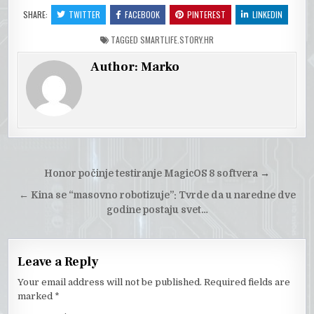
SHARE:
TWITTER
FACEBOOK
PINTEREST
LINKEDIN
TAGGED
SMARTLIFE.STORY.HR
Author:
Marko
Post
Honor počinje testiranje MagicOS 8 softvera
→
navigation
←
Kina se “masovno robotizuje”: Tvrde da u naredne dve
godine postaju svet…
Leave a Reply
Your email address will not be published.
Required fields are
marked
*