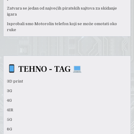
Zatvara se jedan od najvećih piratskih sajtova za skidanje
igara
Isprobali smo Motorolin telefon koji se može omotati oko
ruke
TEHNO - TAG
3D print
3G
4G
4IR
5G
6G