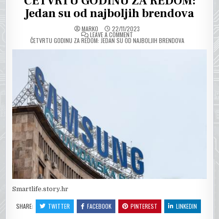
ČETVRTU GODINU ZA REDOM:
Jedan su od najboljih brendova
MARKO
22/11/2023
ON
LEAVE A COMMENT
ČETVRTU GODINU ZA REDOM: JEDAN SU OD NAJBOLJIH BRENDOVA
Smartlife.story.hr
SHARE:
TWITTER
FACEBOOK
PINTEREST
LINKEDIN