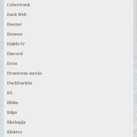
Cybertruck
Dark Web
Deezer
Dezeen
Diablo IV
Discord
Dron
Drustvene mreže
DuckDuckGo
E3
Ebike
Edge
Ekologija
Elektro