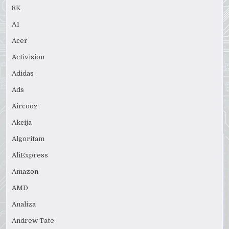
8K
A1
Acer
Activision
Adidas
Ads
Aircooz
Akcija
Algoritam
AliExpress
Amazon
AMD
Analiza
Andrew Tate