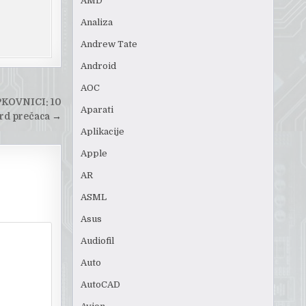
AMD
Analiza
Andrew Tate
Android
AOC
KOVNICI: 10
Aparati
ord prečaca
→
Aplikacije
Apple
AR
ASML
Asus
Audiofil
Auto
AutoCAD