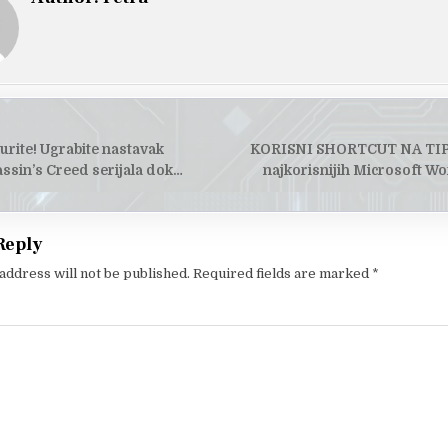
urite! Ugrabite nastavak
KORISNI SHORTCUT NA TIP
tion
ssin’s Creed serijala dok…
najkorisnijih Microsoft W
Reply
address will not be published.
Required fields are marked
*