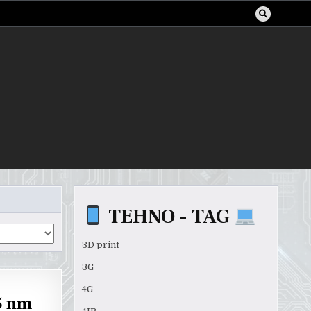
TEHNO - TAG
3D print
3G
4G
5 nm