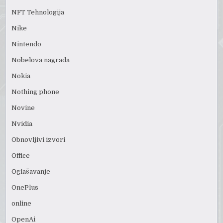
NFT Tehnologija
Nike
Nintendo
Nobelova nagrada
Nokia
Nothing phone
Novine
Nvidia
Obnovljivi izvori
Office
Oglašavanje
OnePlus
online
OpenAi