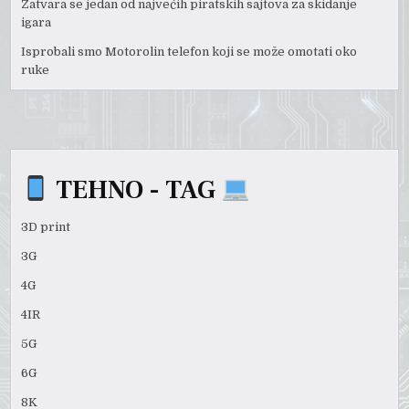
Zatvara se jedan od najvećih piratskih sajtova za skidanje
igara
Isprobali smo Motorolin telefon koji se može omotati oko
ruke
TEHNO - TAG
3D print
3G
4G
4IR
5G
6G
8K