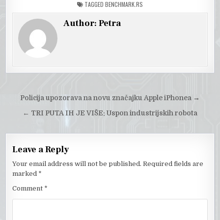
TAGGED
BENCHMARK.RS
Author:
Petra
Post
Policija upozorava na novu značajku Apple iPhonea
→
navigation
←
TRI PUTA IH JE VIŠE: Uspon industrijskih robota
Leave a Reply
Your email address will not be published.
Required fields are
marked
*
Comment
*