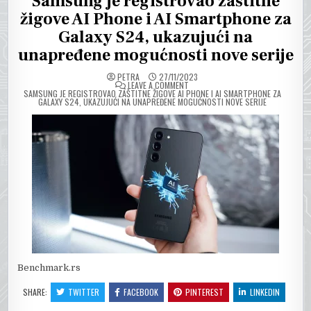
Samsung je registrovao zaštitne
žigove AI Phone i AI Smartphone za
Galaxy S24, ukazujući na
unapređene mogućnosti nove serije
PETRA
27/11/2023
ON
LEAVE A COMMENT
SAMSUNG JE REGISTROVAO ZAŠTITNE ŽIGOVE AI PHONE I AI SMARTPHONE ZA
GALAXY S24, UKAZUJUĆI NA UNAPREĐENE MOGUĆNOSTI NOVE SERIJE
Benchmark.rs
SHARE:
TWITTER
FACEBOOK
PINTEREST
LINKEDIN