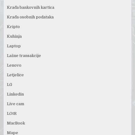
Krađa bankovnih kartica
Krađa osobnih podataka
Kripto
Kuhinja
Laptop
Lažne transakcije
Lenovo
Letjelice
LG
Linkedin
Live cam
LOtR
MacBook
Mape