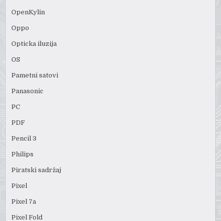
OpenKylin
Oppo
Opticka iluzija
OS
Pametni satovi
Panasonic
PC
PDF
Pencil 3
Philips
Piratski sadržaj
Pixel
Pixel 7a
Pixel Fold