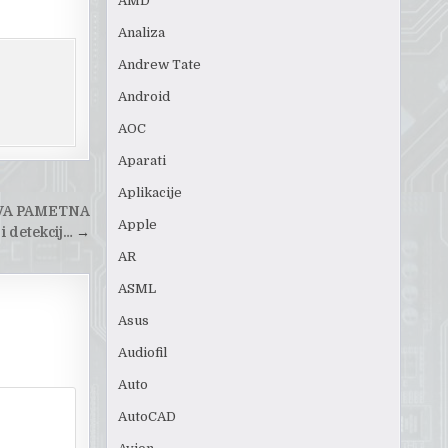
AMD
Analiza
Andrew Tate
Android
AOC
Aparati
Aplikacije
OVA PAMETNA
Apple
i detekcij…
→
AR
ASML
Asus
Audiofil
Auto
AutoCAD