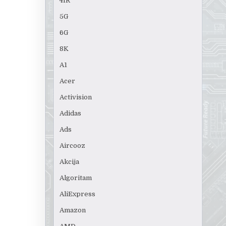
4IR
5G
6G
8K
A1
Acer
Activision
Adidas
Ads
Aircooz
Akcija
Algoritam
AliExpress
Amazon