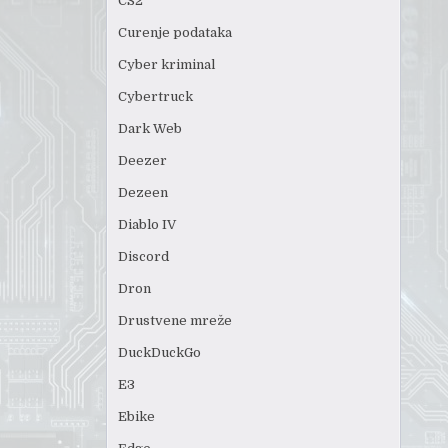
CS2
Curenje podataka
Cyber kriminal
Cybertruck
Dark Web
Deezer
Dezeen
Diablo IV
Discord
Dron
Drustvene mreže
DuckDuckGo
E3
Ebike