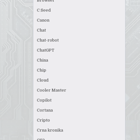
Browser
C Seed
Canon
Chat
Chat-robot
ChatGPT
China
Chip
Cloud
Cooler Master
Copilot
Cortana
Cripto
Crna kronika