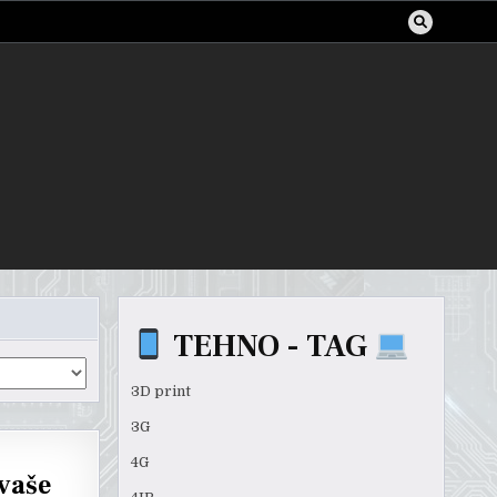
TEHNO - TAG
3D print
3G
4G
 vaše