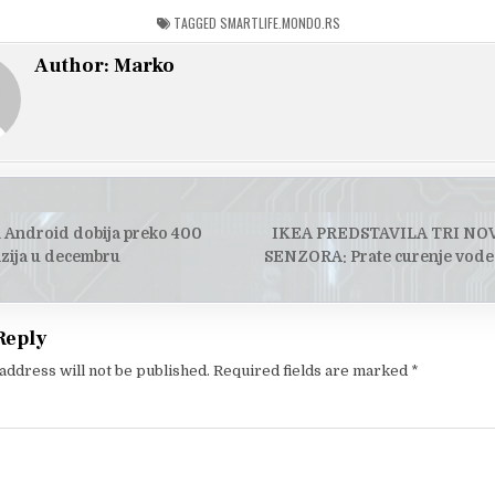
TAGGED
SMARTLIFE.MONDO.RS
Author:
Marko
a Android dobija preko 400
IKEA PREDSTAVILA TRI N
tion
zija u decembru
SENZORA: Prate curenje vode 
Reply
address will not be published.
Required fields are marked
*