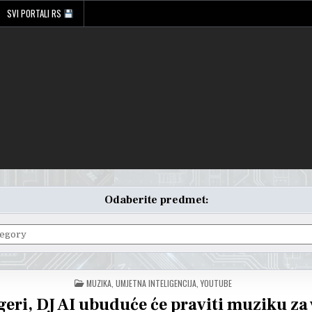
SVI PORTALI RS
Odaberite predmet:
POSTED
MUZIKA
,
UMJETNA INTELIGENCIJA
,
YOUTUBE
IN
geri, DJ AI ubuduće će praviti muziku za