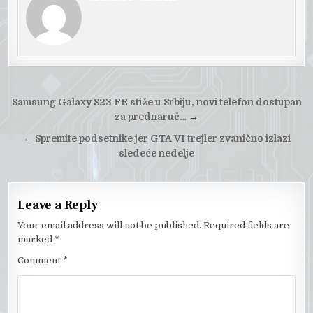
Post
Samsung Galaxy S23 FE stiže u Srbiju, novi telefon dostupan
navigation
za prednaruč…
→
←
Spremite podsetnike jer GTA VI trejler zvanično izlazi
sledeće nedelje
Leave a Reply
Your email address will not be published.
Required fields are
marked
*
Comment
*