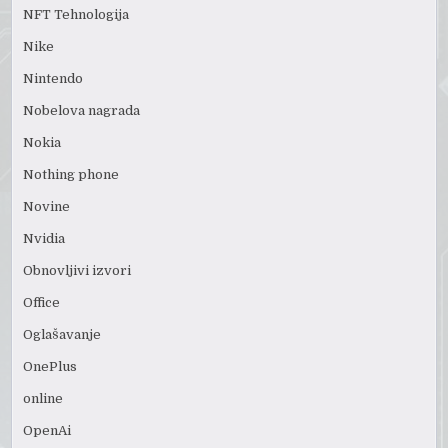
NFT Tehnologija
Nike
Nintendo
Nobelova nagrada
Nokia
Nothing phone
Novine
Nvidia
Obnovljivi izvori
Office
Oglašavanje
OnePlus
online
OpenAi