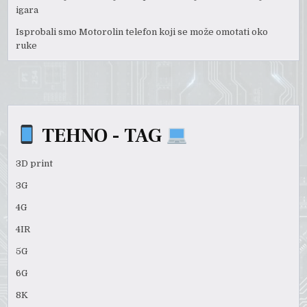
igara
Isprobali smo Motorolin telefon koji se može omotati oko
ruke
TEHNO - TAG
3D print
3G
4G
4IR
5G
6G
8K