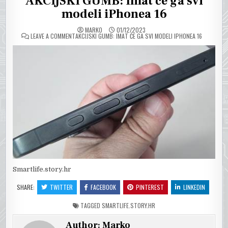
AKCIJSKI GUMB: Imat će ga svi
modeli iPhonea 16
MARKO
01/12/2023
ON
LEAVE A COMMENT
AKCIJSKI GUMB: IMAT ĆE GA SVI MODELI IPHONEA 16
Smartlife.story.hr
SHARE:
TWITTER
FACEBOOK
PINTEREST
LINKEDIN
TAGGED
SMARTLIFE.STORY.HR
Author:
Marko