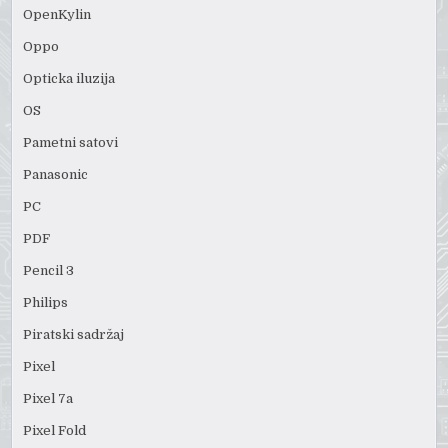
OpenKylin
Oppo
Opticka iluzija
OS
Pametni satovi
Panasonic
PC
PDF
Pencil 3
Philips
Piratski sadržaj
Pixel
Pixel 7a
Pixel Fold