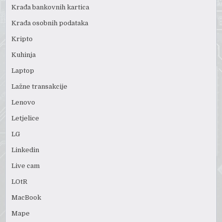
Krađa bankovnih kartica
Krađa osobnih podataka
Kripto
Kuhinja
Laptop
Lažne transakcije
Lenovo
Letjelice
LG
Linkedin
Live cam
LOtR
MacBook
Mape