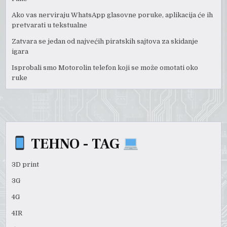
Ako vas nerviraju WhatsApp glasovne poruke, aplikacija će ih
pretvarati u tekstualne
Zatvara se jedan od najvećih piratskih sajtova za skidanje
igara
Isprobali smo Motorolin telefon koji se može omotati oko
ruke
TEHNO - TAG
3D print
3G
4G
4IR