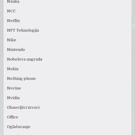
Nauka
NCC
Netflix
NFT Tehnologija
Nike
Nintendo
Nobelova nagrada
Nokia
Nothing phone
Novine
Nvidia
Obnovljivi izvori
Office
Oglašavanje