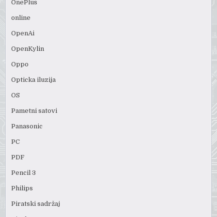
OnePlus
online
OpenAi
OpenKylin
Oppo
Opticka iluzija
OS
Pametni satovi
Panasonic
PC
PDF
Pencil 3
Philips
Piratski sadržaj