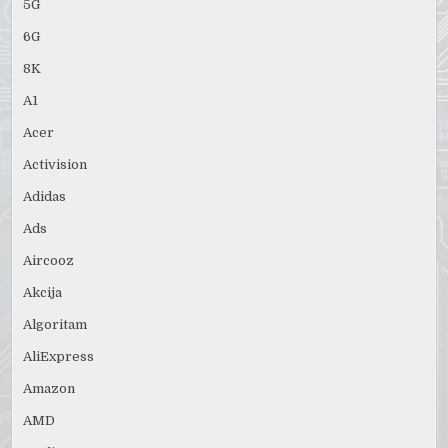
5G
6G
8K
A1
Acer
Activision
Adidas
Ads
Aircooz
Akcija
Algoritam
AliExpress
Amazon
AMD