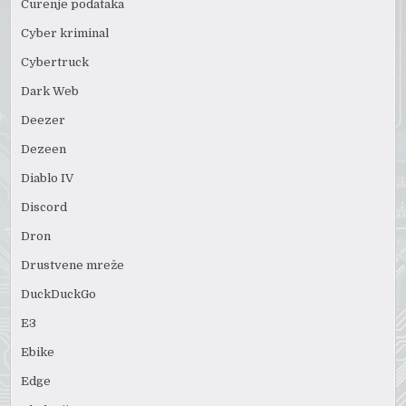
Curenje podataka
Cyber kriminal
Cybertruck
Dark Web
Deezer
Dezeen
Diablo IV
Discord
Dron
Drustvene mreže
DuckDuckGo
E3
Ebike
Edge