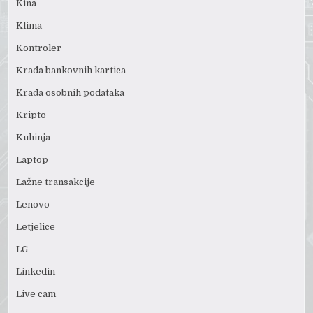
Kina
Klima
Kontroler
Krađa bankovnih kartica
Krađa osobnih podataka
Kripto
Kuhinja
Laptop
Lažne transakcije
Lenovo
Letjelice
LG
Linkedin
Live cam