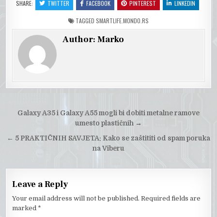
SHARE:
TWITTER
FACEBOOK
PINTEREST
LINKEDIN
TAGGED
SMARTLIFE.MONDO.RS
Author:
Marko
Post
Galaxy A35 i Galaxy A55 mogli bi dobiti metalne ramove
navigation
umesto plastičnih
→
←
5 PRAKTIČNIH SAVJETA: Kako se zaštititi od spam poruka
na Viberu
Leave a Reply
Your email address will not be published.
Required fields are
marked
*