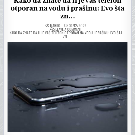
Kako da znate da li je vaš telefon
otporan na vodu i prašinu: Evo šta
zn…
MARKO
03/12/2023
ON
LEAVE A COMMENT
KAKO DA ZNATE DA LI JE VAŠ TELEFON OTPORAN NA VODU I PRAŠINU: EVO ŠTA
ZN…