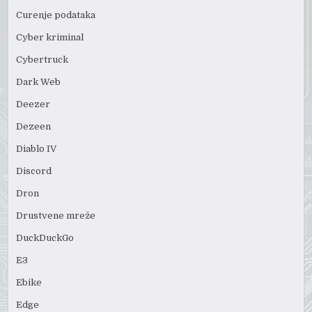
Curenje podataka
Cyber kriminal
Cybertruck
Dark Web
Deezer
Dezeen
Diablo IV
Discord
Dron
Drustvene mreže
DuckDuckGo
E3
Ebike
Edge