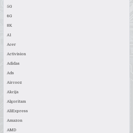
5G
6G
8K
A1
Acer
Activision
Adidas
Ads
Aircooz
Akcija
Algoritam
AliExpress
Amazon
AMD