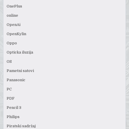
OnePlus
online
OpenAi
OpenKylin
Oppo
Opticka iluzija
OS
Pametni satovi
Panasonic
PC
PDF
Pencil 3
Philips
Piratski sadržaj