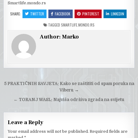
Smartlife.mondo.rs
SHARE:
TWITTER
FACEBOOK
PINTEREST
LINKEDIN
TAGGED
SMARTLIFE.MONDO.RS
Author:
Marko
Post
5 PRAKTIČNIH SAVJETA: Kako se zaštititi od spam poruka na
navigation
Viberu
→
←
TORANJ WASL: Najviša održiva zgrada na svijetu
Leave a Reply
Your email address will not be published.
Required fields are
marked
*