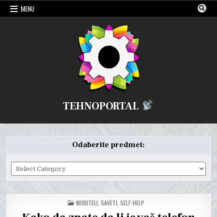
Skip
MENU
to
content
TEHNOPORTAL
Odaberite predmet:
Odaberite
predmet:
POSTED
MOBITELI
,
SAVETI
,
SELF-HELP
IN