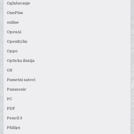
Oglašavanje
OnePlus
online
OpenAi
OpenKylin
Oppo
Opticka iluzija
OS
Pametni satovi
Panasonic
PC
PDF
Pencil 3
Philips