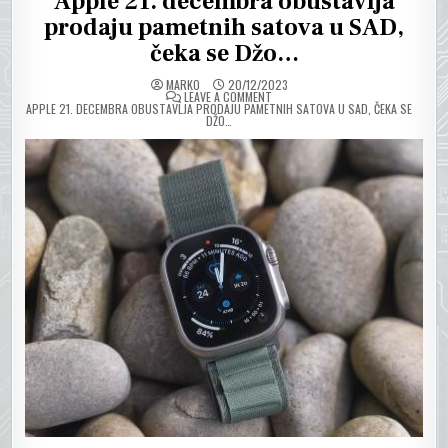
Apple 21. decembra obustavlja
prodaju pametnih satova u SAD,
čeka se Džo…
MARKO
20/12/2023
ON
LEAVE A COMMENT
APPLE 21. DECEMBRA OBUSTAVLJA PRODAJU PAMETNIH SATOVA U SAD, ČEKA SE
DŽO…