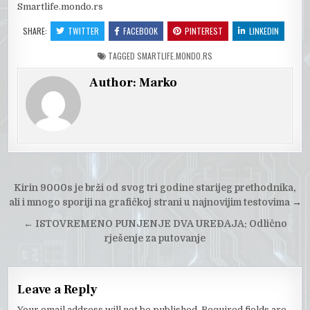
Smartlife.mondo.rs
SHARE:
TWITTER
FACEBOOK
PINTEREST
LINKEDIN
TAGGED
SMARTLIFE.MONDO.RS
Author:
Marko
Post
Kirin 9000s je brži od svog tri godine starijeg prethodnika,
navigation
ali i mnogo sporiji na grafičkoj strani u najnovijim testovima
→
←
ISTOVREMENO PUNJENJE DVA UREĐAJA: Odlično
rješenje za putovanje
Leave a Reply
Your email address will not be published.
Required fields are