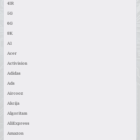
4IR
5G
6G
8K
A1
Acer
Activision
Adidas
Ads
Aircooz
Akcija
Algoritam
AliExpress
Amazon