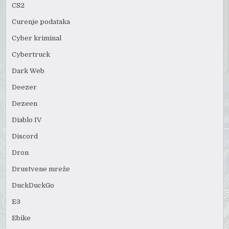
CS2
Curenje podataka
Cyber kriminal
Cybertruck
Dark Web
Deezer
Dezeen
Diablo IV
Discord
Dron
Drustvene mreže
DuckDuckGo
E3
Ebike