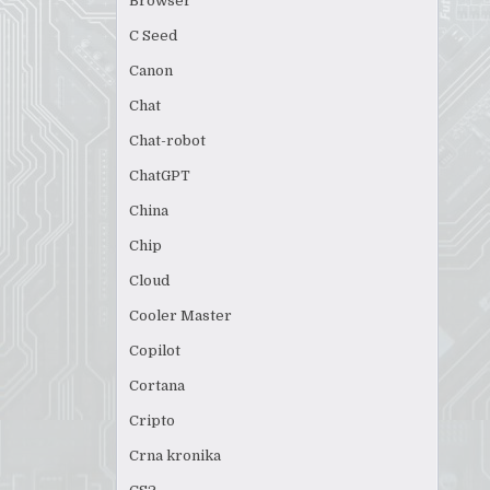
Browser
C Seed
Canon
Chat
Chat-robot
ChatGPT
China
Chip
Cloud
Cooler Master
Copilot
Cortana
Cripto
Crna kronika