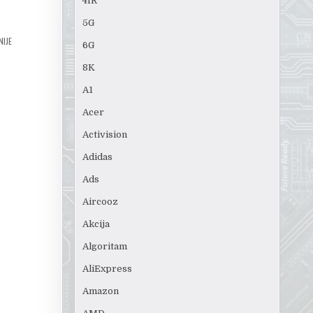
4IR
5G
NIJE
6G
8K
A1
Acer
Activision
Adidas
Ads
Aircooz
Akcija
Algoritam
AliExpress
Amazon