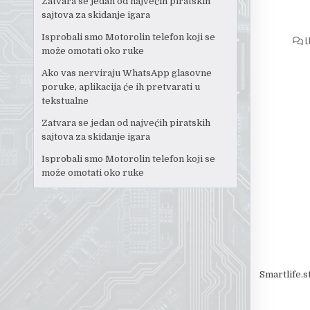
Zatvara se jedan od najvećih piratskih
sajtova za skidanje igara
Isprobali smo Motorolin telefon koji se
L
može omotati oko ruke
Ako vas nerviraju WhatsApp glasovne
poruke, aplikacija će ih pretvarati u
tekstualne
Zatvara se jedan od najvećih piratskih
sajtova za skidanje igara
Isprobali smo Motorolin telefon koji se
može omotati oko ruke
Smartlife.s