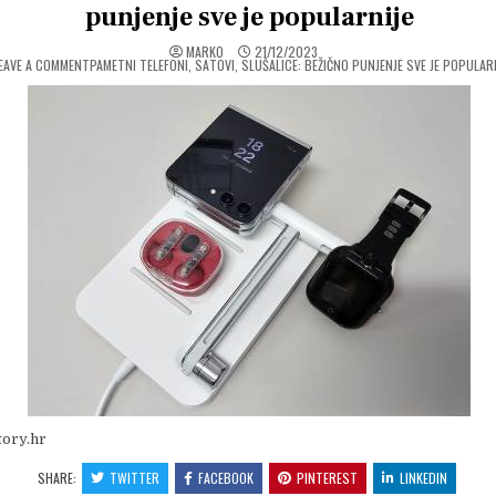
punjenje sve je popularnije
MARKO
21/12/2023
ON
EAVE A COMMENT
PAMETNI TELEFONI, SATOVI, SLUŠALICE: BEŽIČNO PUNJENJE SVE JE POPULAR
tory.hr
SHARE:
TWITTER
FACEBOOK
PINTEREST
LINKEDIN