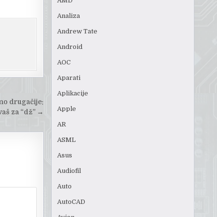
AMD
Analiza
Andrew Tate
Android
AOC
Aparati
Aplikacije
no drugačije:
Apple
vaš za “dž”
→
AR
ASML
Asus
Audiofil
Auto
AutoCAD