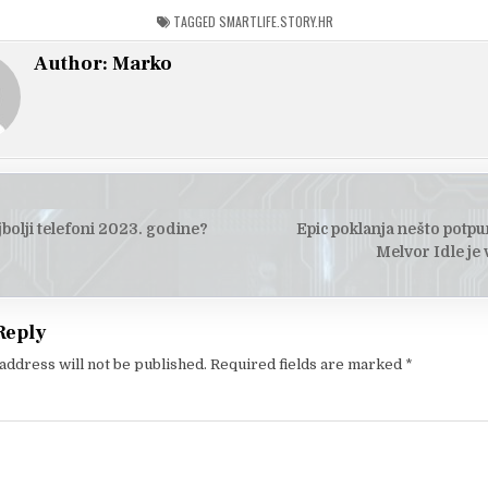
TAGGED
SMARTLIFE.STORY.HR
Author:
Marko
jbolji telefoni 2023. godine?
Epic poklanja nešto potpu
tion
Melvor Idle je 
Reply
address will not be published.
Required fields are marked
*