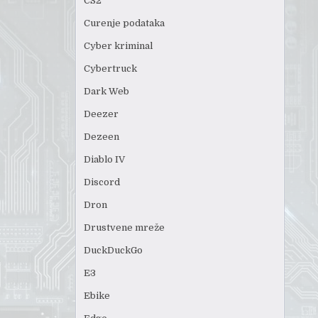
CS2
Curenje podataka
Cyber kriminal
Cybertruck
Dark Web
Deezer
Dezeen
Diablo IV
Discord
Dron
Drustvene mreže
DuckDuckGo
E3
Ebike