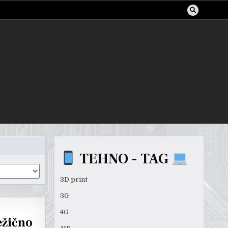
TEHNO - TAG
3D print
3G
4G
žično