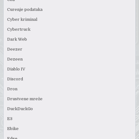
Curenje podataka
Cyber kriminal
Cybertruck
Dark Web
Deezer
Dezeen
Diablo IV
Discord
Dron
Drustvene mreže
DuckDuckGo
E3
Ebike
Edge