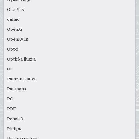
OnePlus
online
OpenAi
OpenKylin
Oppo
Opticka iluzija
OS
Pametni satovi
Panasonic
PC
PDF
Pencil 3
Philips
Piratski sadržaj