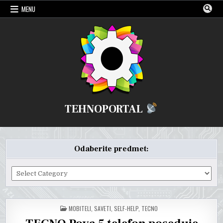
Skip
MENU
to
content
TEHNOPORTAL
Odaberite predmet:
Odaberite
predmet:
POSTED
MOBITELI
,
SAVETI
,
SELF-HELP
,
TECNO
IN