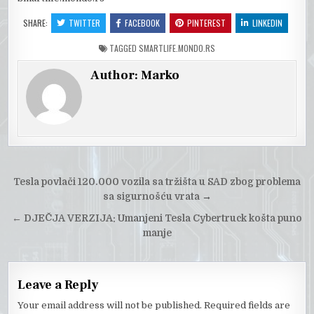
SHARE:
TWITTER
FACEBOOK
PINTEREST
LINKEDIN
TAGGED
SMARTLIFE.MONDO.RS
Author:
Marko
Post
Tesla povlači 120.000 vozila sa tržišta u SAD zbog problema
navigation
sa sigurnošću vrata
→
←
DJEČJA VERZIJA: Umanjeni Tesla Cybertruck košta puno
manje
Leave a Reply
Your email address will not be published.
Required fields are