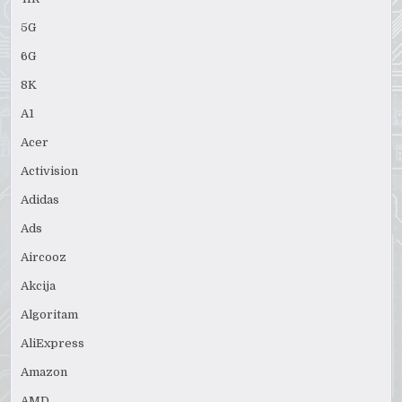
5G
6G
8K
A1
Acer
Activision
Adidas
Ads
Aircooz
Akcija
Algoritam
AliExpress
Amazon
AMD