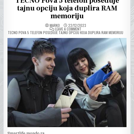
TECNO Pova 5 telefon poseduje
tajnu opciju koja duplira RAM
memoriju
MARKO
22/12/2023
ON
LEAVE A COMMENT
TECNO POVA 5 TELEFON POSEDUJE TAJNU OPCIJU KOJA DUPLIRA RAM MEMORIJU
Smartlife.mondo.rs