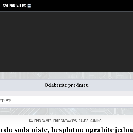
SVI PORTALI RS
Odaberite predmet:
POSTED
EPIC GAMES
,
FREE GIVEAWAYS
,
GAMES
,
GAMING
IN
 do sada niste, besplatno ugrabite jedn