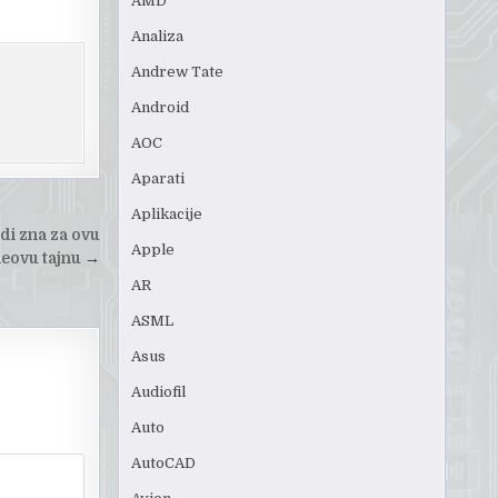
AMD
Analiza
Andrew Tate
Android
AOC
Aparati
Aplikacije
i zna za ovu
Apple
eovu tajnu
→
AR
ASML
Asus
Audiofil
Auto
AutoCAD