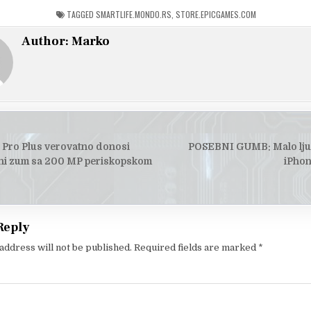
TAGGED
SMARTLIFE.MONDO.RS
,
STORE.EPICGAMES.COM
Author:
Marko
 Pro Plus verovatno donosi
POSEBNI GUMB: Malo ljud
tion
lni zum sa 200 MP periskopskom
iPhon
Reply
address will not be published.
Required fields are marked
*