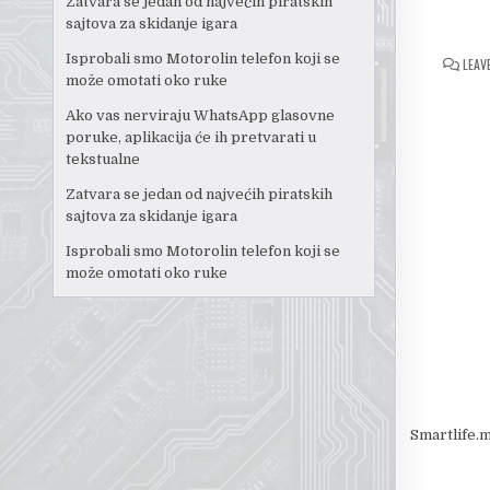
Zatvara se jedan od najvećih piratskih
sajtova za skidanje igara
Isprobali smo Motorolin telefon koji se
LEAV
može omotati oko ruke
Ako vas nerviraju WhatsApp glasovne
poruke, aplikacija će ih pretvarati u
tekstualne
Zatvara se jedan od najvećih piratskih
sajtova za skidanje igara
Isprobali smo Motorolin telefon koji se
može omotati oko ruke
Smartlife.