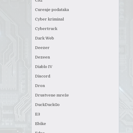
CS2
Curenje podataka
Cyber kriminal
Cybertruck
Dark Web
Deezer
Dezeen
Diablo IV
Discord
Dron
Drustvene mreže
DuckDuckGo
E3
Ebike