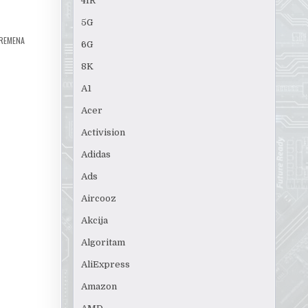
4IR
5G
VREMENA
6G
8K
A1
Acer
Activision
Adidas
Ads
Aircooz
Akcija
Algoritam
AliExpress
Amazon