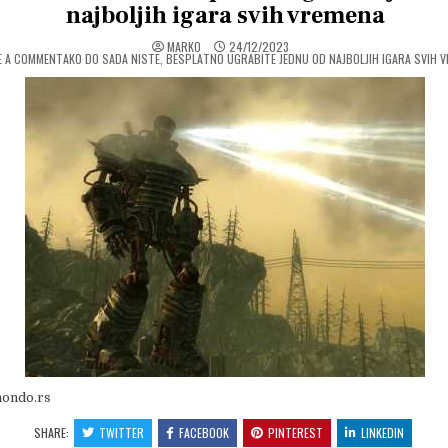
najboljih igara svih vremena
MARKO
24/12/2023
ON
E A COMMENT
AKO DO SADA NISTE, BESPLATNO UGRABITE JEDNU OD NAJBOLJIH IGARA SVIH 
mondo.rs
SHARE:
TWITTER
FACEBOOK
PINTEREST
LINKEDIN