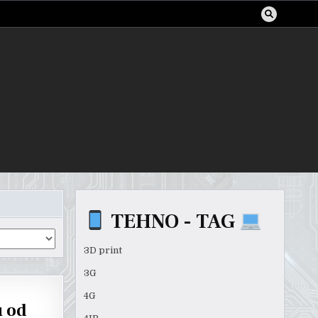
TEHNO - TAG
3D print
3G
4G
u od