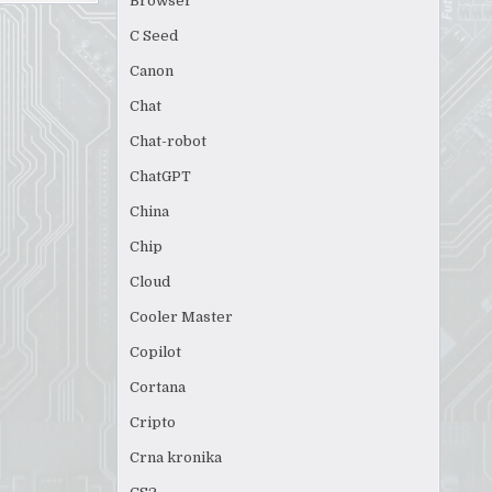
Browser
C Seed
Canon
Chat
Chat-robot
ChatGPT
China
Chip
Cloud
Cooler Master
Copilot
Cortana
Cripto
Crna kronika