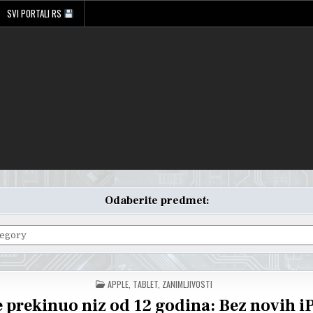
SVI PORTALI RS
Odaberite predmet:
POSTED
APPLE
,
TABLET
,
ZANIMLJIVOSTI
IN
 prekinuo niz od 12 godina: Bez novih i