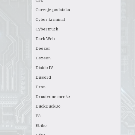
CS2
Curenje podataka
Cyber kriminal
Cybertruck
Dark Web
Deezer
Dezeen
Diablo IV
Discord
Dron
Drustvene mreže
DuckDuckGo
E3
Ebike