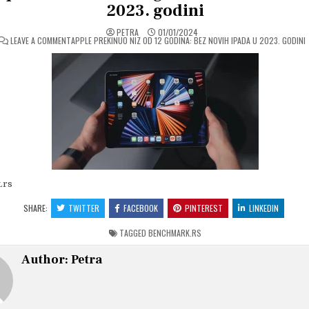
2023. godini
PETRA
01/01/2024
ON
LEAVE A COMMENT
APPLE PREKINUO NIZ OD 12 GODINA: BEZ NOVIH IPADA U 2023. GODINI
.rs
SHARE:
TWITTER
FACEBOOK
PINTEREST
LINKEDIN
TAGGED
BENCHMARK.RS
Author:
Petra