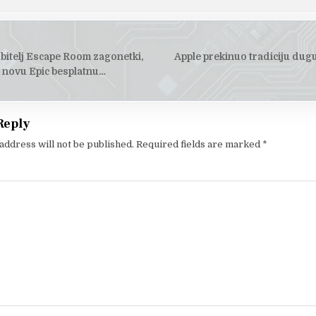
ubitelj Escape Room zagonetki,
Apple prekinuo tradiciju dug
tion
 novu Epic besplatnu…
Reply
address will not be published.
Required fields are marked
*