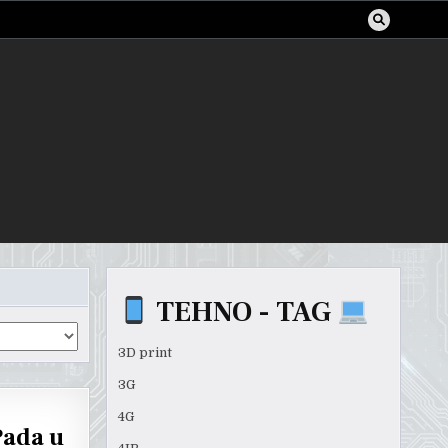
TEHNO - TAG
3D print
3G
4G
Pada u