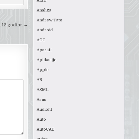
AMD
Analiza
Andrew Tate
u 12 godina
→
Android
AOC
Aparati
Aplikacije
Apple
AR
ASML
Asus
Audiofil
Auto
AutoCAD