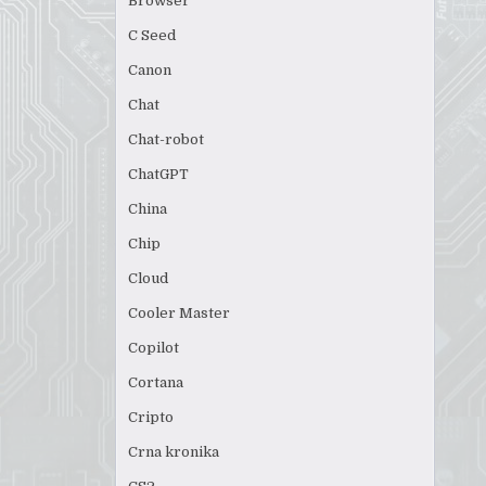
Browser
C Seed
Canon
Chat
Chat-robot
ChatGPT
China
Chip
Cloud
Cooler Master
Copilot
Cortana
Cripto
Crna kronika