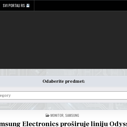
SVI PORTALI RS
Odaberite predmet:
POSTED
MONITOR
,
SAMSUNG
IN
msung Electronics proširuje liniju Odys