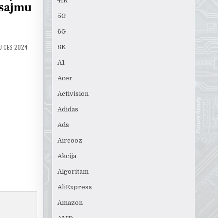
4IR
 sajmu
5G
6G
U CES 2024
8K
A1
Acer
Activision
Adidas
Ads
Aircooz
Akcija
Algoritam
AliExpress
Amazon