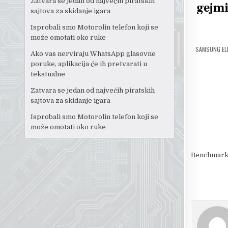
Zatvara se jedan od najvećih piratskih
gejm
sajtova za skidanje igara
Isprobali smo Motorolin telefon koji se
može omotati oko ruke
SAMSUNG ELE
Ako vas nerviraju WhatsApp glasovne
poruke, aplikacija će ih pretvarati u
tekstualne
Zatvara se jedan od najvećih piratskih
sajtova za skidanje igara
Isprobali smo Motorolin telefon koji se
može omotati oko ruke
Benchmark