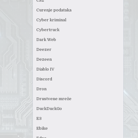
CS2
Curenje podataka
Cyber kriminal
Cybertruck
Dark Web
Deezer
Dezeen
Diablo IV
Discord
Dron
Drustvene mreže
DuckDuckGo
E3
Ebike