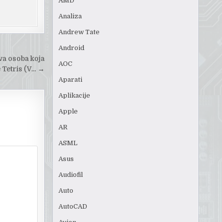
AMD
Analiza
Andrew Tate
Android
va osoba koja
AOC
 Tetris (V…
→
Aparati
Aplikacije
Apple
AR
ASML
Asus
Audiofil
Auto
AutoCAD