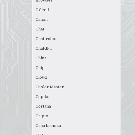
Browser
C Seed
Canon
Chat
Chat-robot
ChatGPT
China
Chip
Cloud
Cooler Master
Copilot
Cortana
Cripto
Crna kronika