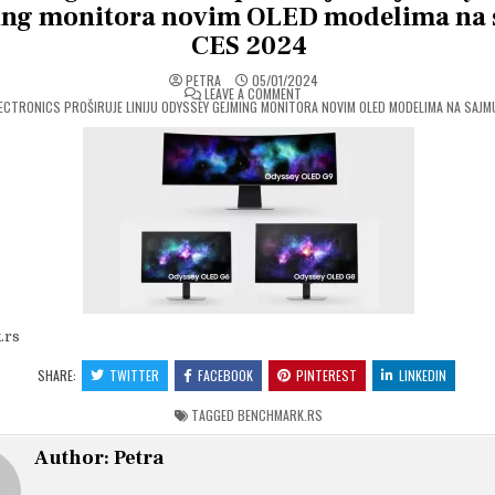
ing monitora novim OLED modelima na
CES 2024
PETRA
05/01/2024
ON
LEAVE A COMMENT
CTRONICS PROŠIRUJE LINIJU ODYSSEY GEJMING MONITORA NOVIM OLED MODELIMA NA SAJM
.rs
SHARE:
TWITTER
FACEBOOK
PINTEREST
LINKEDIN
TAGGED
BENCHMARK.RS
Author:
Petra