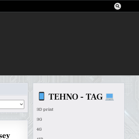
TEHNO - TAG
3D print
3G
4G
sey