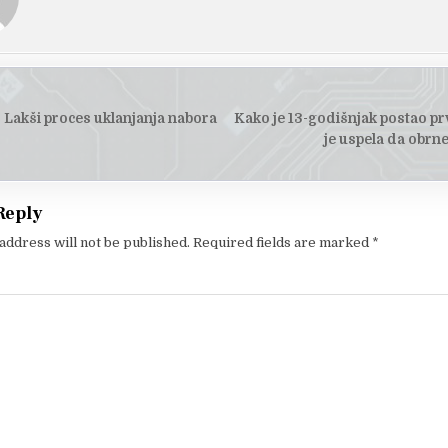
 Lakši proces uklanjanja nabora
Kako je 13-godišnjak postao pr
tion
je uspela da obrne
Reply
address will not be published.
Required fields are marked
*