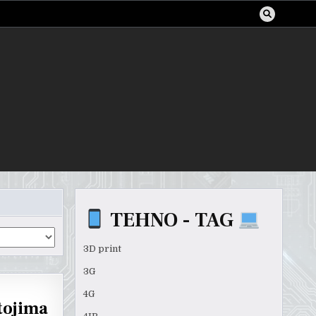
TEHNO - TAG
3D print
3G
4G
tojima