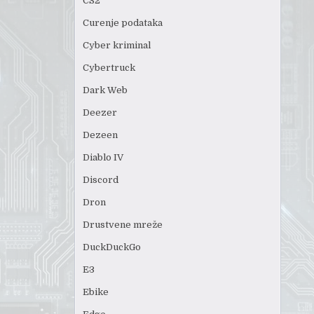
CS2
Curenje podataka
Cyber kriminal
Cybertruck
Dark Web
Deezer
Dezeen
Diablo IV
Discord
Dron
Drustvene mreže
DuckDuckGo
E3
Ebike