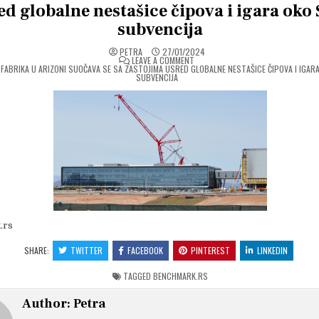
ed globalne nestašice čipova i igara oko
subvencija
PETRA
27/01/2024
ON
LEAVE A COMMENT
FABRIKA U ARIZONI SUOČAVA SE SA ZASTOJIMA USRED GLOBALNE NESTAŠICE ČIPOVA I IGAR
SUBVENCIJA
.rs
SHARE:
TWITTER
FACEBOOK
PINTEREST
LINKEDIN
TAGGED
BENCHMARK.RS
Author:
Petra