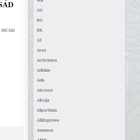
4IR
 SAD
5G
6G
A OKO SAD
8K
A1
Acer
Activision
Adidas
Ads
Aircooz
Akcija
Algoritam
AliExpress
Amazon