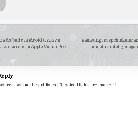
ira da bude Android u AR/VR
Samsung na spektakularan
tion
ao konkurencija Apple Vision Pro
umjetnu inteligenciju
Reply
address will not be published.
Required fields are marked
*