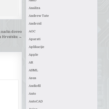
AMD
Analiza
Andrew Tate
Android
AOC
 način doveo
 u Hrvatsku
→
Aparati
Aplikacije
Apple
AR
ASML
Asus
Audiofil
Auto
AutoCAD