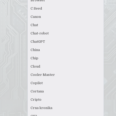
Browser
C Seed
Canon
Chat
Chat-robot
ChatGPT
China
Chip
Cloud
Cooler Master
Copilot
Cortana
Cripto
Crna kronika