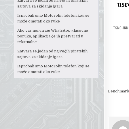
Zatvara se jedan od najvećih piratskih
usr
sajtova za skidanje igara
Isprobali smo Motorolin telefon koji se
može omotati oko ruke
TSMC 3NM 
Ako vas nerviraju WhatsApp glasovne
poruke, aplikacija će ih pretvarati u
tekstualne
Zatvara se jedan od najvećih piratskih
sajtova za skidanje igara
Isprobali smo Motorolin telefon koji se
može omotati oko ruke
Benchmark