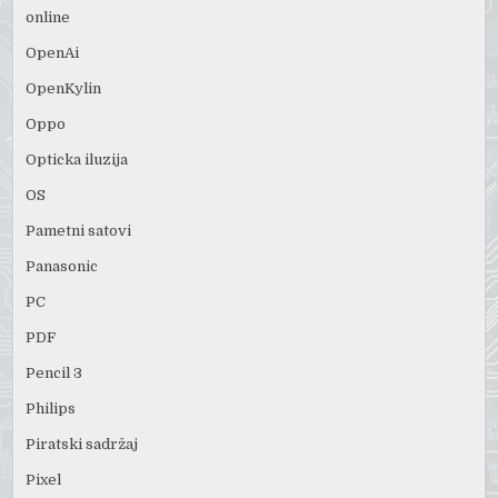
online
OpenAi
OpenKylin
Oppo
Opticka iluzija
OS
Pametni satovi
Panasonic
PC
PDF
Pencil 3
Philips
Piratski sadržaj
Pixel