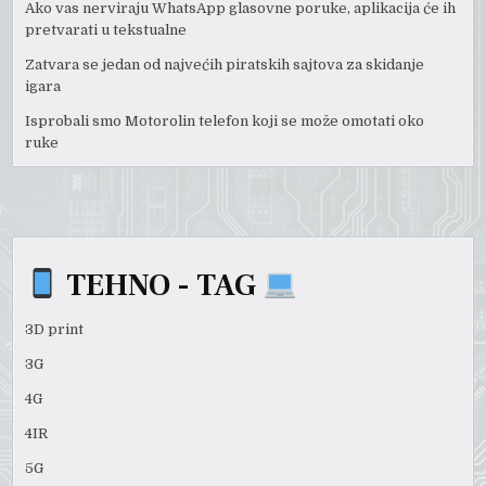
Ako vas nerviraju WhatsApp glasovne poruke, aplikacija će ih
pretvarati u tekstualne
Zatvara se jedan od najvećih piratskih sajtova za skidanje
igara
Isprobali smo Motorolin telefon koji se može omotati oko
ruke
TEHNO - TAG
3D print
3G
4G
4IR
5G