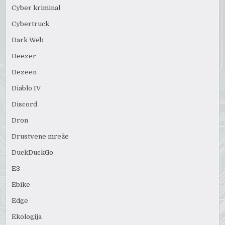
Cyber kriminal
Cybertruck
Dark Web
Deezer
Dezeen
Diablo IV
Discord
Dron
Drustvene mreže
DuckDuckGo
E3
Ebike
Edge
Ekologija