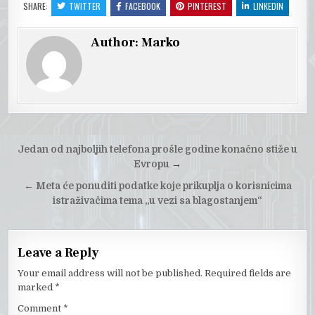
SHARE:
TWITTER
FACEBOOK
PINTEREST
LINKEDIN
Author:
Marko
Post
Jedan od najboljih telefona prošle godine konačno stiže u
navigation
Evropu
→
←
Meta će ponuditi podatke koje prikuplja o korisnicima
istraživačima tema „u vezi sa blagostanjem“
Leave a Reply
Your email address will not be published.
Required fields are
marked
*
Comment
*