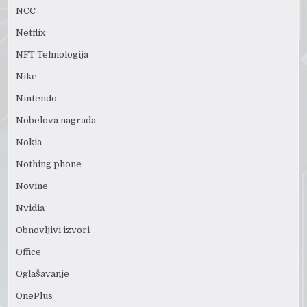
NCC
Netflix
NFT Tehnologija
Nike
Nintendo
Nobelova nagrada
Nokia
Nothing phone
Novine
Nvidia
Obnovljivi izvori
Office
Oglašavanje
OnePlus