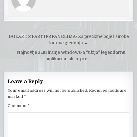
Post
DOLAZE S FAST IPS PANELIMA: Za precizne boje i široke
navigation
kutove gledanja
→
←
Najnovije ažuriranje Windows-a “ubija” legendarnu
aplikaciju, ali će pre…
Leave a Reply
Your email address will not be published.
Required fields are
marked
*
Comment
*