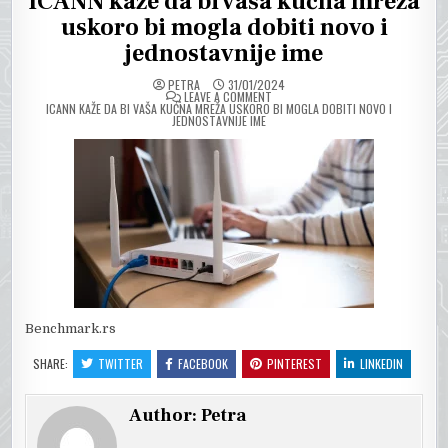
ICANN kaže da bi vaša kućna mreža
uskoro bi mogla dobiti novo i
jednostavnije ime
PETRA
31/01/2024
ON
LEAVE A COMMENT
ICANN KAŽE DA BI VAŠA KUĆNA MREŽA USKORO BI MOGLA DOBITI NOVO I
JEDNOSTAVNIJE IME
Benchmark.rs
SHARE:
TWITTER
FACEBOOK
PINTEREST
LINKEDIN
Author:
Petra