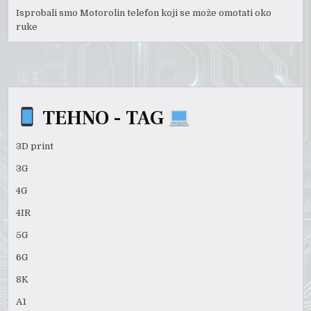
Isprobali smo Motorolin telefon koji se može omotati oko
ruke
TEHNO - TAG
3D print
3G
4G
4IR
5G
6G
8K
A1