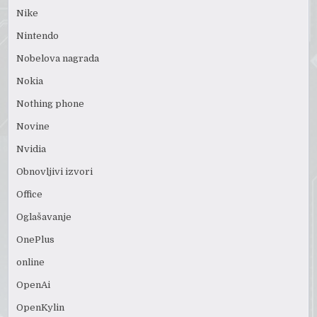
Nike
Nintendo
Nobelova nagrada
Nokia
Nothing phone
Novine
Nvidia
Obnovljivi izvori
Office
Oglašavanje
OnePlus
online
OpenAi
OpenKylin