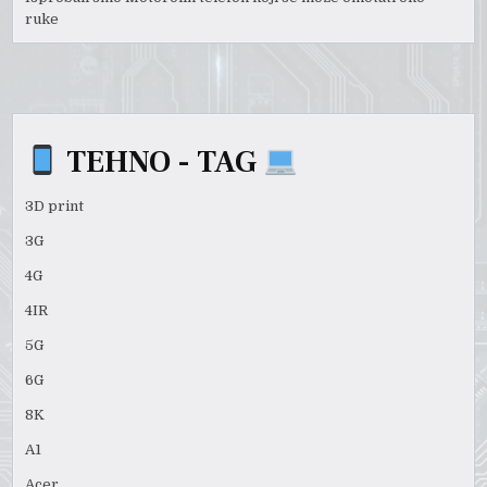
ruke
TEHNO - TAG
3D print
3G
4G
4IR
5G
6G
8K
A1
Acer