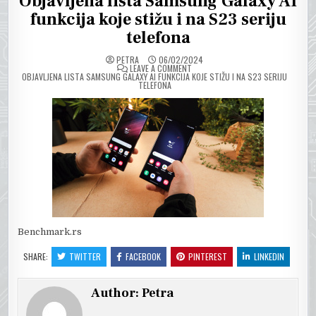
Objavljena lista Samsung Galaxy AI
funkcija koje stižu i na S23 seriju
telefona
PETRA
06/02/2024
ON
LEAVE A COMMENT
OBJAVLJENA LISTA SAMSUNG GALAXY AI FUNKCIJA KOJE STIŽU I NA S23 SERIJU
TELEFONA
Benchmark.rs
SHARE:
TWITTER
FACEBOOK
PINTEREST
LINKEDIN
Author:
Petra