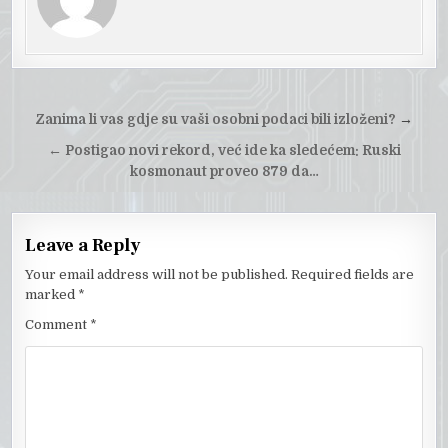
Post
Zanima li vas gdje su vaši osobni podaci bili izloženi?
→
navigation
←
Postigao novi rekord, već ide ka sledećem: Ruski
kosmonaut proveo 879 da…
Leave a Reply
Your email address will not be published.
Required fields are
marked
*
Comment
*