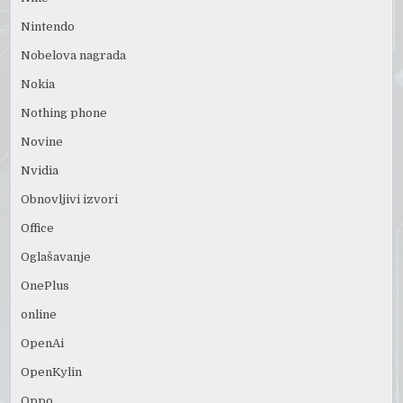
Nintendo
Nobelova nagrada
Nokia
Nothing phone
Novine
Nvidia
Obnovljivi izvori
Office
Oglašavanje
OnePlus
online
OpenAi
OpenKylin
Oppo