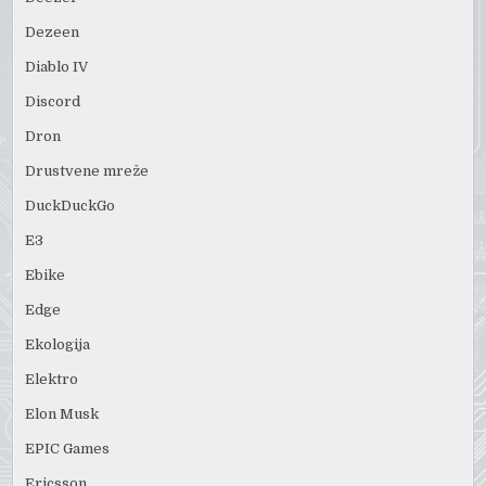
Dezeen
Diablo IV
Discord
Dron
Drustvene mreže
DuckDuckGo
E3
Ebike
Edge
Ekologija
Elektro
Elon Musk
EPIC Games
Ericsson