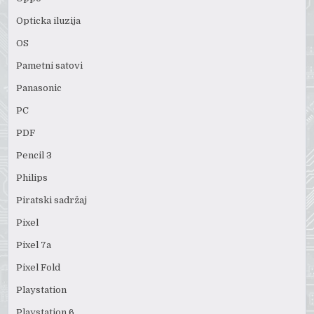
Opticka iluzija
OS
Pametni satovi
Panasonic
PC
PDF
Pencil 3
Philips
Piratski sadržaj
Pixel
Pixel 7a
Pixel Fold
Playstation
Playstation 6