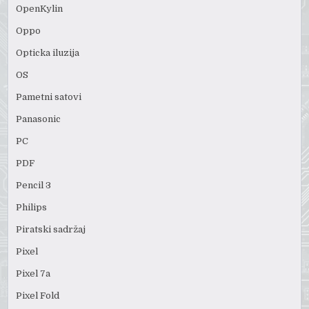
OpenKylin
Oppo
Opticka iluzija
OS
Pametni satovi
Panasonic
PC
PDF
Pencil 3
Philips
Piratski sadržaj
Pixel
Pixel 7a
Pixel Fold