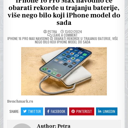
iPhone 16 Pro Max navodno će
obarati rekorde u trajanju baterije,
više nego bilo koji iPhone model do
sada
PETRA
13/02/2024
ON
LEAVE A COMMENT
IPHONE 16 PRO MAX NAVODNO ĆE OBARATI REKORDE U TRAJANJU BATERIJE, VIŠE
NEGO BILO KOJI IPHONE MODEL DO SADA
Benchmark.rs
SHARE:
TWITTER
FACEBOOK
PINTEREST
LINKEDIN
Author:
Petra