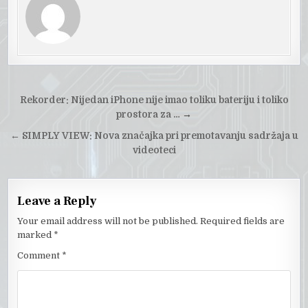
Post
Rekorder: Nijedan iPhone nije imao toliku bateriju i toliko
navigation
prostora za …
→
←
SIMPLY VIEW: Nova značajka pri premotavanju sadržaja u
videoteci
Leave a Reply
Your email address will not be published.
Required fields are
marked
*
Comment
*