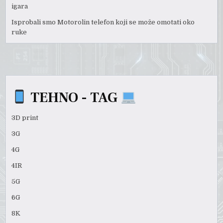
igara
Isprobali smo Motorolin telefon koji se može omotati oko
ruke
TEHNO - TAG
3D print
3G
4G
4IR
5G
6G
8K