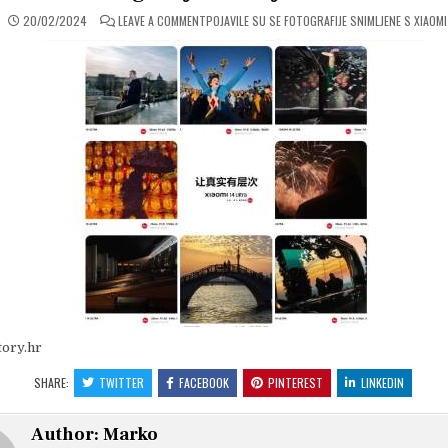
ON
20/02/2024
LEAVE A COMMENT
POJAVILE SU SE FOTOGRAFIJE SNIMLJENE S XIAOMI
tory.hr
SHARE:
TWITTER
FACEBOOK
PINTEREST
LINKEDIN
Author:
Marko