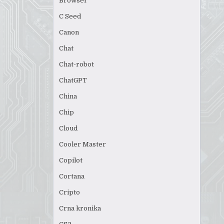
Browser
C Seed
Canon
Chat
Chat-robot
ChatGPT
China
Chip
Cloud
Cooler Master
Copilot
Cortana
Cripto
Crna kronika