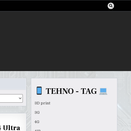
TEHNO - TAG
3D print
3G
4G
4 Ultra