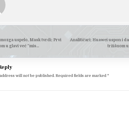
 mozga uspelo, Mask tvrdi: Prvi
Analitičari: Huawei uspon i dal
tion
om u glavi već “mis…
tržišnom u
Reply
address will not be published.
Required fields are marked
*