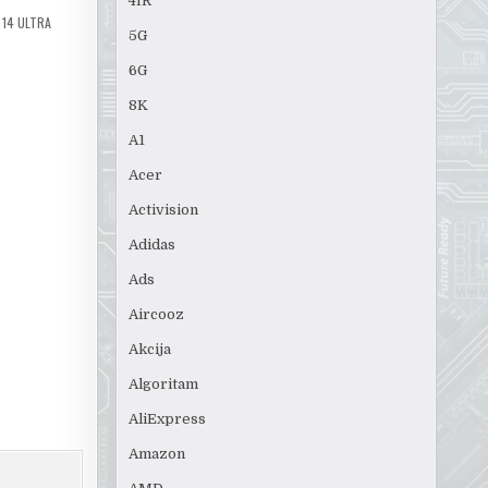
4IR
 14 ULTRA
5G
6G
8K
A1
Acer
Activision
Adidas
Ads
Aircooz
Akcija
Algoritam
AliExpress
Amazon