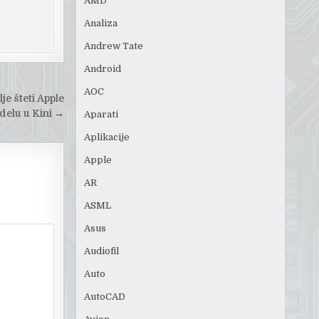
AMD
Analiza
Andrew Tate
Android
AOC
je šteti Apple
delu u Kini
→
Aparati
Aplikacije
Apple
AR
ASML
Asus
Audiofil
Auto
AutoCAD