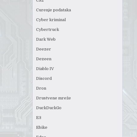
CS2
Curenje podataka
Cyber kriminal
Cybertruck
Dark Web
Deezer
Dezeen
Diablo IV
Discord
Dron
Drustvene mreže
DuckDuckGo
E3
Ebike