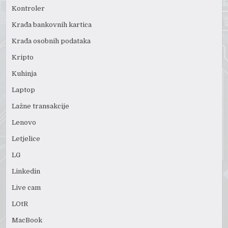
Kontroler
Krađa bankovnih kartica
Krađa osobnih podataka
Kripto
Kuhinja
Laptop
Lažne transakcije
Lenovo
Letjelice
LG
Linkedin
Live cam
LOtR
MacBook