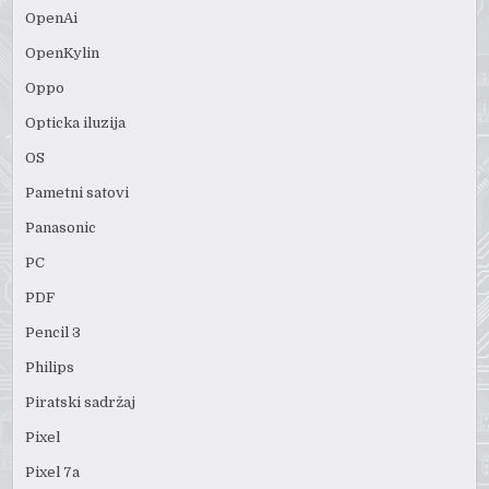
OpenAi
OpenKylin
Oppo
Opticka iluzija
OS
Pametni satovi
Panasonic
PC
PDF
Pencil 3
Philips
Piratski sadržaj
Pixel
Pixel 7a