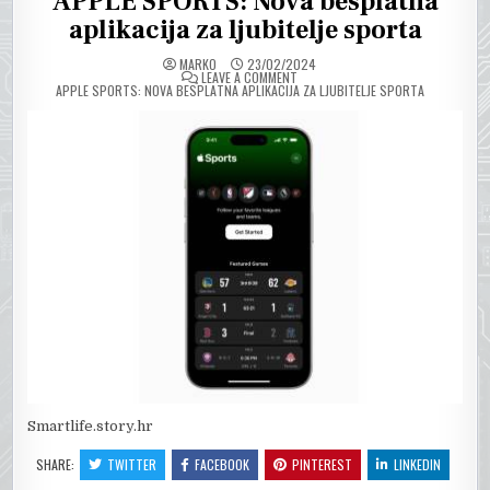
APPLE SPORTS: Nova besplatna
aplikacija za ljubitelje sporta
MARKO
23/02/2024
ON
LEAVE A COMMENT
APPLE SPORTS: NOVA BESPLATNA APLIKACIJA ZA LJUBITELJE SPORTA
Smartlife.story.hr
SHARE:
TWITTER
FACEBOOK
PINTEREST
LINKEDIN