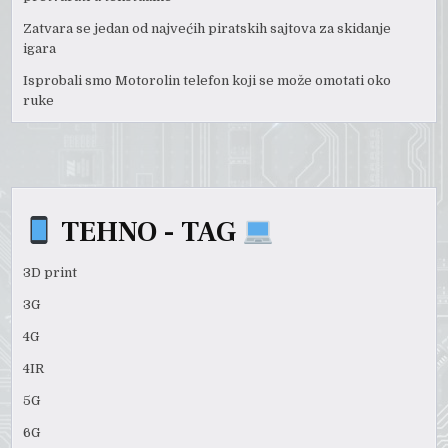
Zatvara se jedan od najvećih piratskih sajtova za skidanje
igara
Isprobali smo Motorolin telefon koji se može omotati oko
ruke
TEHNO - TAG
3D print
3G
4G
4IR
5G
6G