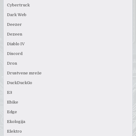
Cybertruck
Dark Web
Deezer
Dezeen
Diablo IV
Discord
Dron
Drustvene mreže
DuckDuckGo
E3
Ebike
Edge
Ekologija
Elektro