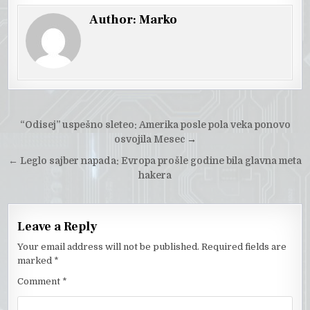
Author:
Marko
Post
“Odisej” uspešno sleteo: Amerika posle pola veka ponovo
navigation
osvojila Mesec
→
←
Leglo sajber napada: Evropa prošle godine bila glavna meta
hakera
Leave a Reply
Your email address will not be published.
Required fields are
marked
*
Comment
*