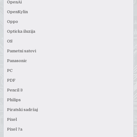
OpenAi
OpenKylin
Oppo
Opticka iluzija
OS
Pametni satovi
Panasonic
PC
PDF
Pencil 3
Philips
Piratski sadržaj
Pixel
Pixel 7a