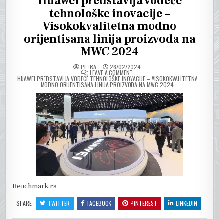
Huawei predstavlja vodeće
tehnološke inovacije –
Visokokvalitetna modno
orijentisana linija proizvoda na
MWC 2024
PETRA
26/02/2024
ON
LEAVE A COMMENT
HUAWEI PREDSTAVLJA VODEĆE TEHNOLOŠKE INOVACIJE – VISOKOKVALITETNA
MODNO ORIJENTISANA LINIJA PROIZVODA NA MWC 2024
Benchmark.rs
SHARE:
TWITTER
FACEBOOK
PINTEREST
LINKEDIN