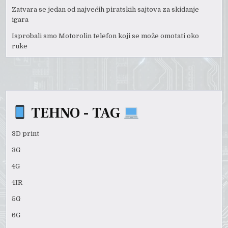
Zatvara se jedan od najvećih piratskih sajtova za skidanje
igara
Isprobali smo Motorolin telefon koji se može omotati oko
ruke
TEHNO - TAG
3D print
3G
4G
4IR
5G
6G