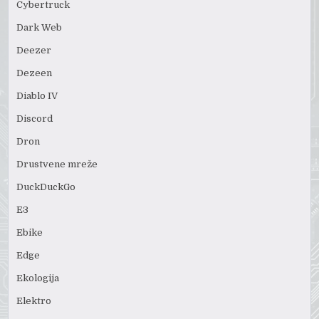
Cybertruck
Dark Web
Deezer
Dezeen
Diablo IV
Discord
Dron
Drustvene mreže
DuckDuckGo
E3
Ebike
Edge
Ekologija
Elektro