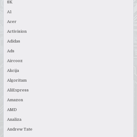
8K
A1
Acer
Activision
Adidas
Ads
Aircooz
Akcija
Algoritam
AliExpress
Amazon
AMD
Analiza
Andrew Tate