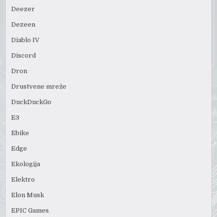
Deezer
Dezeen
Diablo IV
Discord
Dron
Drustvene mreže
DuckDuckGo
E3
Ebike
Edge
Ekologija
Elektro
Elon Musk
EPIC Games