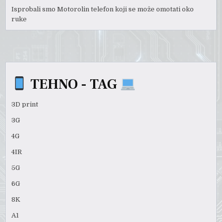
Isprobali smo Motorolin telefon koji se može omotati oko
ruke
TEHNO - TAG
3D print
3G
4G
4IR
5G
6G
8K
A1