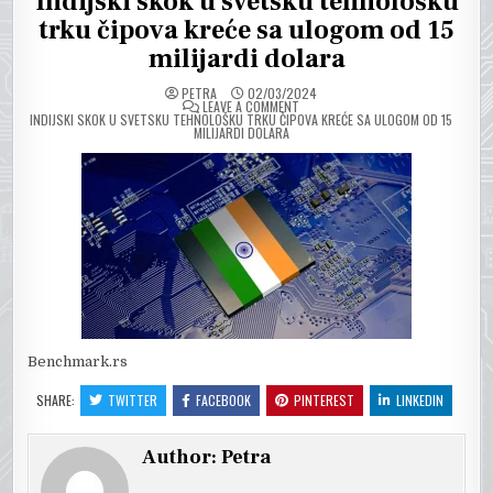
Indijski skok u svetsku tehnološku
trku čipova kreće sa ulogom od 15
milijardi dolara
PETRA
02/03/2024
ON
LEAVE A COMMENT
INDIJSKI SKOK U SVETSKU TEHNOLOŠKU TRKU ČIPOVA KREĆE SA ULOGOM OD 15
MILIJARDI DOLARA
Benchmark.rs
SHARE:
TWITTER
FACEBOOK
PINTEREST
LINKEDIN
Author:
Petra