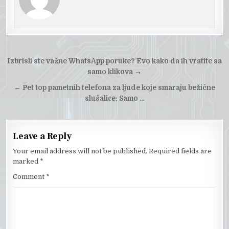
Post
Izbrisli ste važne WhatsApp poruke? Evo kako da ih vratite sa
navigation
samo klikova
→
←
Pet top pametnih telefona za ljude koje smaraju bežične
slušalice: Samo …
Leave a Reply
Your email address will not be published.
Required fields are
marked
*
Comment
*