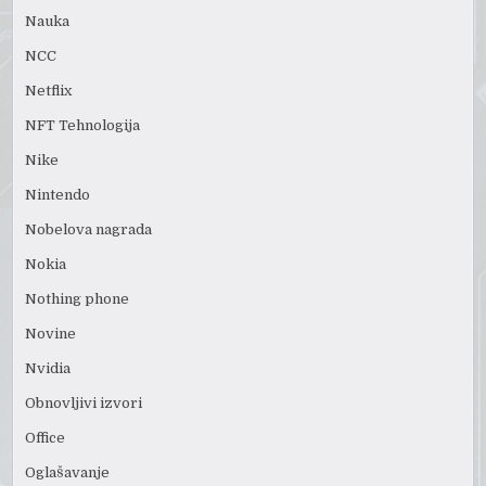
Nauka
NCC
Netflix
NFT Tehnologija
Nike
Nintendo
Nobelova nagrada
Nokia
Nothing phone
Novine
Nvidia
Obnovljivi izvori
Office
Oglašavanje