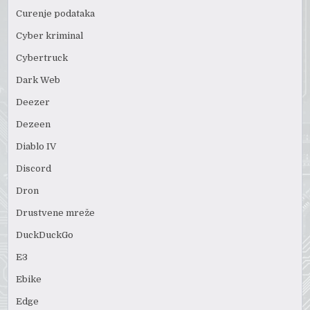
Curenje podataka
Cyber kriminal
Cybertruck
Dark Web
Deezer
Dezeen
Diablo IV
Discord
Dron
Drustvene mreže
DuckDuckGo
E3
Ebike
Edge