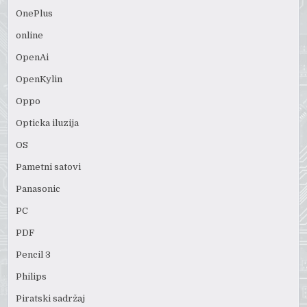
OnePlus
online
OpenAi
OpenKylin
Oppo
Opticka iluzija
OS
Pametni satovi
Panasonic
PC
PDF
Pencil 3
Philips
Piratski sadržaj