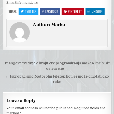
Smartlife.mondo.rs
SHARE:
TWITTER
FACEBOOK
PINTEREST
LINKEDIN
Author:
Marko
Post
Huangove tvrdnje o kraju ere programiranja možda i ne budu
navigation
ostvarene
→
←
Isprobali smo Motorolin telefon koji se može omotati oko
ruke
Leave a Reply
Your email address will not be published.
Required fields are
marked
*