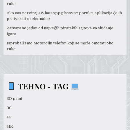
ruke
Ako vas nerviraju WhatsApp glasovne poruke, aplikacija će ih
pretvarati u tekstualne
Zatvara se jedan od najvećih piratskih sajtova za skidanje
igara
Isprobali smo Motorolin telefon koji se može omotati oko
ruke
TEHNO - TAG
3D print
3G
4G
4IR