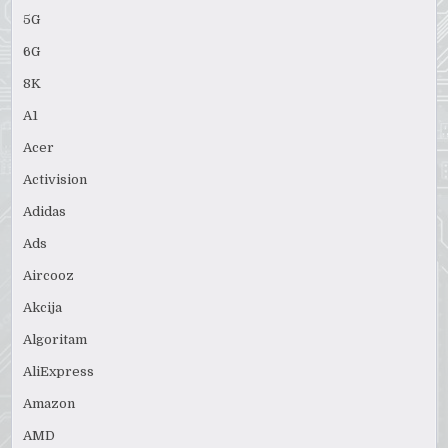
5G
6G
8K
A1
Acer
Activision
Adidas
Ads
Aircooz
Akcija
Algoritam
AliExpress
Amazon
AMD