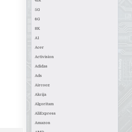
4IR
5G
6G
8K
A1
Acer
Activision
Adidas
Ads
Aircooz
Akcija
Algoritam
AliExpress
Amazon