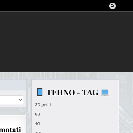
TEHNO - TAG
3D print
3G
4G
omotati