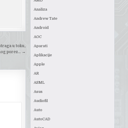
AMD
Analiza
Andrew Tate
Android
AOC
Aparati
traga u toku,
nog porez…
→
Aplikacije
Apple
AR
ASML
Asus
Audiofil
Auto
AutoCAD