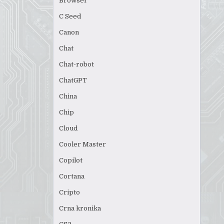
Browser
C Seed
Canon
Chat
Chat-robot
ChatGPT
China
Chip
Cloud
Cooler Master
Copilot
Cortana
Cripto
Crna kronika