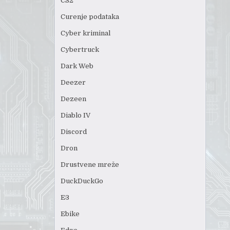
CS2
Curenje podataka
Cyber kriminal
Cybertruck
Dark Web
Deezer
Dezeen
Diablo IV
Discord
Dron
Drustvene mreže
DuckDuckGo
E3
Ebike