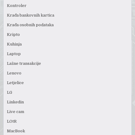
Kontroler
Krađa bankovnih kartica
Krađa osobnih podataka
Kripto
Kuhinja
Laptop
Lažne transakcije
Lenovo
Letjelice
LG
Linkedin
Live cam
LOtR
MacBook