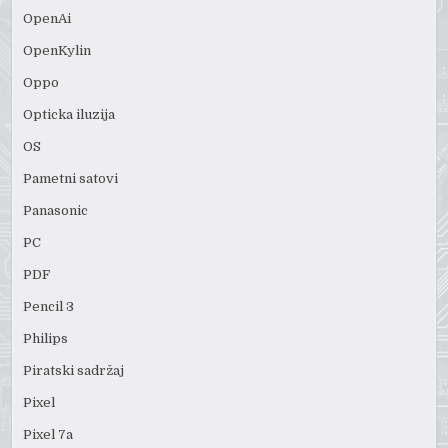
OpenAi
OpenKylin
Oppo
Opticka iluzija
OS
Pametni satovi
Panasonic
PC
PDF
Pencil 3
Philips
Piratski sadržaj
Pixel
Pixel 7a