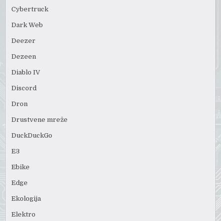
Cybertruck
Dark Web
Deezer
Dezeen
Diablo IV
Discord
Dron
Drustvene mreže
DuckDuckGo
E3
Ebike
Edge
Ekologija
Elektro