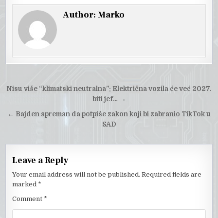
Author:
Marko
Post
Nisu više “klimatski neutralna”: Električna vozila će već 2027.
navigation
biti jef…
→
←
Bajden spreman da potpiše zakon koji bi zabranio TikTok u
SAD
Leave a Reply
Your email address will not be published.
Required fields are
marked
*
Comment
*