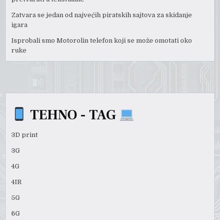
Zatvara se jedan od najvećih piratskih sajtova za skidanje
igara
Isprobali smo Motorolin telefon koji se može omotati oko
ruke
TEHNO - TAG
3D print
3G
4G
4IR
5G
6G