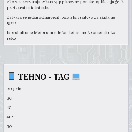
Ako vas nerviraju WhatsApp glasovne poruke, aplikacija će ih
pretvarati u tekstualne
Zatvara se jedan od najvećih piratskih sajtova za skidanje
igara
Isprobali smo Motorolin telefon koji se može omotati oko
ruke
TEHNO - TAG
3D print
3G
4G
4IR
5G