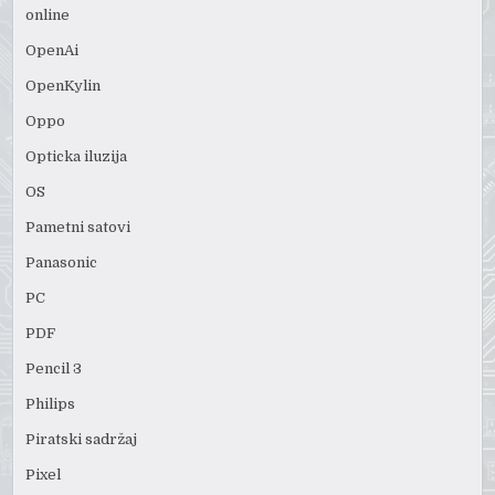
online
OpenAi
OpenKylin
Oppo
Opticka iluzija
OS
Pametni satovi
Panasonic
PC
PDF
Pencil 3
Philips
Piratski sadržaj
Pixel