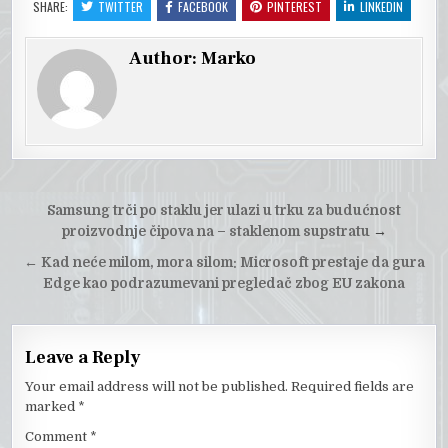
SHARE:
TWITTER
FACEBOOK
PINTEREST
LINKEDIN
Author:
Marko
Post
Samsung trči po staklu jer ulazi u trku za budućnost
navigation
proizvodnje čipova na – staklenom supstratu
→
←
Kad neće milom, mora silom: Microsoft prestaje da gura
Edge kao podrazumevani pregledač zbog EU zakona
Leave a Reply
Your email address will not be published.
Required fields are
marked
*
Comment
*