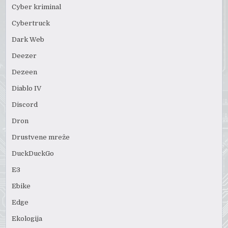
Cyber kriminal
Cybertruck
Dark Web
Deezer
Dezeen
Diablo IV
Discord
Dron
Drustvene mreže
DuckDuckGo
E3
Ebike
Edge
Ekologija