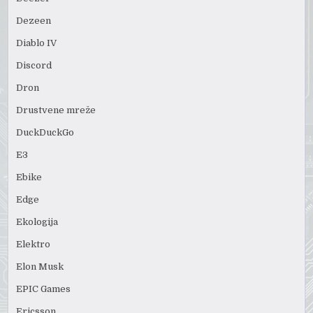
Dezeen
Diablo IV
Discord
Dron
Drustvene mreže
DuckDuckGo
E3
Ebike
Edge
Ekologija
Elektro
Elon Musk
EPIC Games
Ericsson