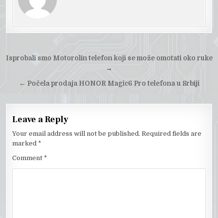
Post
Isprobali smo Motorolin telefon koji se može omotati oko ruke
navigation
→
←
Počela prodaja HONOR Magic6 Pro telefona u Srbiji
Leave a Reply
Your email address will not be published.
Required fields are
marked
*
Comment
*