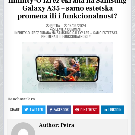
Infinity-O izrez ekrana na Samsung
Galaxy A35 – samo estetska
promena ili i funkcionalnost?
PETRA
15/03/2024
ON
LEAVE A COMMENT
INFINITY-O IZREZ EKRANA NA SAMSUNG GALAXY A35 – SAMO ESTETSKA
PROMENA ILI I FUNKCIONALNOST?
Benchmark.rs
SHARE:
TWITTER
FACEBOOK
PINTEREST
LINKEDIN
Author:
Petra