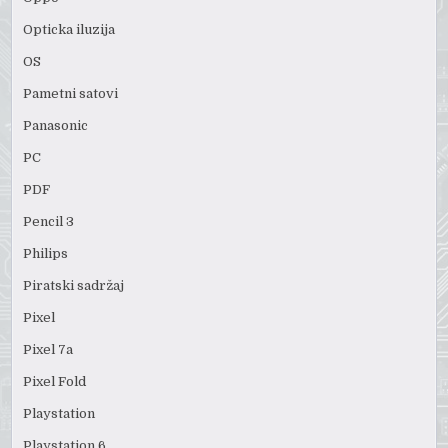
Opticka iluzija
OS
Pametni satovi
Panasonic
PC
PDF
Pencil 3
Philips
Piratski sadržaj
Pixel
Pixel 7a
Pixel Fold
Playstation
Playstation 6