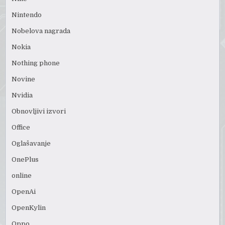
Nintendo
Nobelova nagrada
Nokia
Nothing phone
Novine
Nvidia
Obnovljivi izvori
Office
Oglašavanje
OnePlus
online
OpenAi
OpenKylin
Oppo