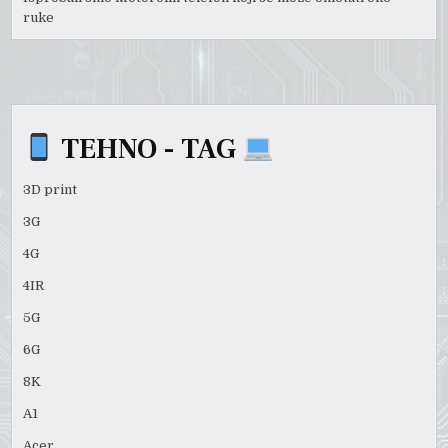
ruke
TEHNO - TAG
3D print
3G
4G
4IR
5G
6G
8K
A1
Acer