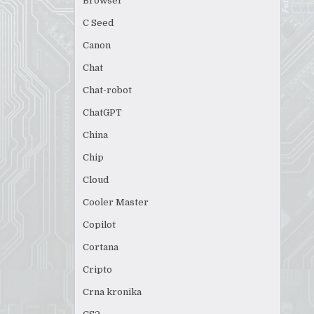
Browser
C Seed
Canon
Chat
Chat-robot
ChatGPT
China
Chip
Cloud
Cooler Master
Copilot
Cortana
Cripto
Crna kronika