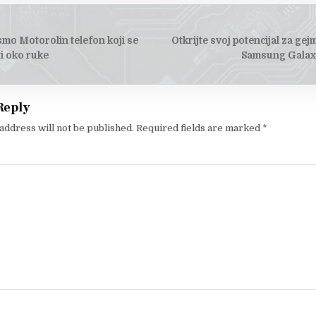
smo Motorolin telefon koji se
Otkrijte svoj potencijal za ge
tion
i oko ruke
Samsung Galaxy
Reply
address will not be published.
Required fields are marked
*