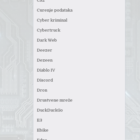
CS2
Curenje podataka
Cyber kriminal
Cybertruck
Dark Web
Deezer
Dezeen
Diablo IV
Discord
Dron
Drustvene mreže
DuckDuckGo
E3
Ebike