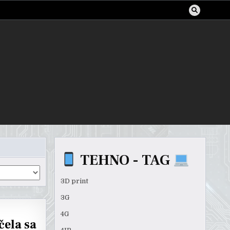
TEHNO - TAG
3D print
3G
4G
čela sa