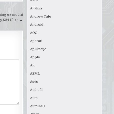
AMD
Analiza
jming uz moćni
Andrew Tate
 S24 Ultra
→
Android
AOC
Aparati
Aplikacije
Apple
AR
ASML
Asus
Audiofil
Auto
AutoCAD