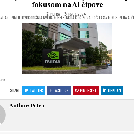
fokusom na AI čipove
PETRA
18/03/2024
ON
AVE A COMMENT
OVOGODIŠNJA NVIDIA KONFERENCIJA GTC 2024 POČELA SA FOKUSOM NA AI Č
.rs
SHARE:
TWITTER
FACEBOOK
PINTEREST
LINKEDIN
Author:
Petra