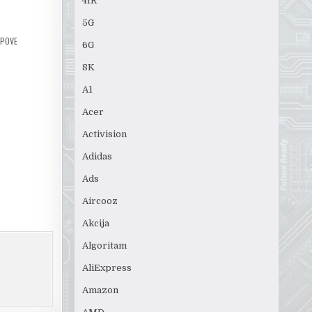
4IR
5G
IPOVE
6G
8K
A1
Acer
Activision
Adidas
Ads
Aircooz
Akcija
Algoritam
AliExpress
Amazon