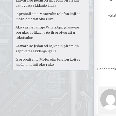
Zatvara se jedan od najvećih piratskih
sajtova za skidanje igara
Isprobali smo Motorolin telefon koji se
LE
može omotati oko ruke
Ako vas nerviraju WhatsApp glasovne
poruke, aplikacija će ih pretvarati u
tekstualne
Zatvara se jedan od najvećih piratskih
sajtova za skidanje igara
Isprobali smo Motorolin telefon koji se
može omotati oko ruke
Benchmark