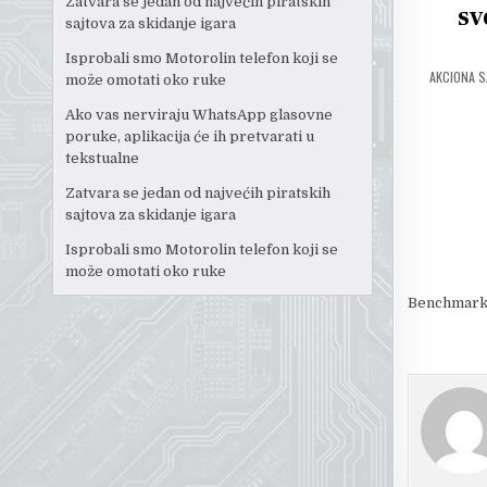
Zatvara se jedan od najvećih piratskih
sv
sajtova za skidanje igara
Isprobali smo Motorolin telefon koji se
AKCIONA S
može omotati oko ruke
Ako vas nerviraju WhatsApp glasovne
poruke, aplikacija će ih pretvarati u
tekstualne
Zatvara se jedan od najvećih piratskih
sajtova za skidanje igara
Isprobali smo Motorolin telefon koji se
može omotati oko ruke
Benchmark