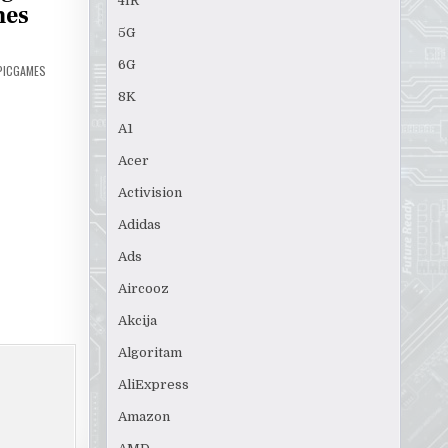
4IR
mes
5G
6G
EPICGAMES
8K
A1
Acer
Activision
Adidas
Ads
Aircooz
Akcija
Algoritam
AliExpress
Amazon