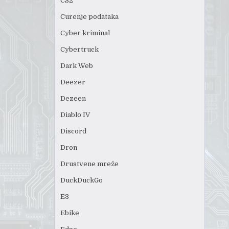
CS2
Curenje podataka
Cyber kriminal
Cybertruck
Dark Web
Deezer
Dezeen
Diablo IV
Discord
Dron
Drustvene mreže
DuckDuckGo
E3
Ebike