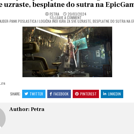
e uzraste, besplatne do sutra na EpicGa
PETRA
20/03/2024
ON
LEAVE A COMMENT
AJBER-PANK POSLASTICA I LOGIČKA INDI IGRA ZA SVE UZRASTE, BESPLATNE DO SUTRA NA 
.rs
SHARE:
TWITTER
FACEBOOK
PINTEREST
LINKEDIN
Author:
Petra