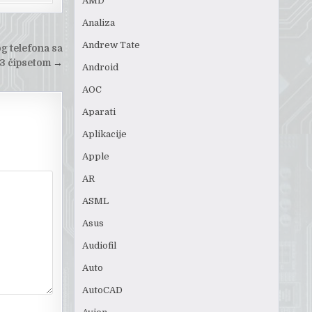
AMD
Analiza
Andrew Tate
og telefona sa
3 čipsetom
→
Android
AOC
Aparati
Aplikacije
Apple
AR
ASML
Asus
Audiofil
Auto
AutoCAD