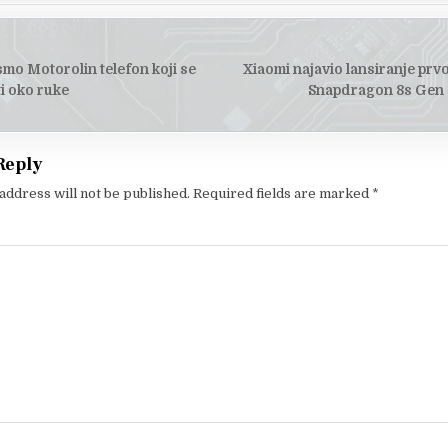
smo Motorolin telefon koji se
Xiaomi najavio lansiranje prv
tion
i oko ruke
Snapdragon 8s Gen 
Reply
address will not be published.
Required fields are marked
*