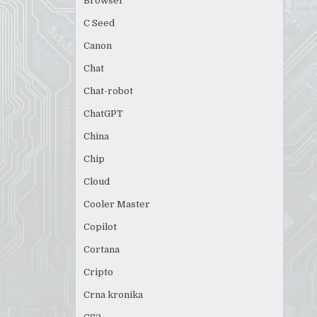
Browser
C Seed
Canon
Chat
Chat-robot
ChatGPT
China
Chip
Cloud
Cooler Master
Copilot
Cortana
Cripto
Crna kronika