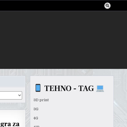
TEHNO - TAG
3D print
3G
4G
igra za