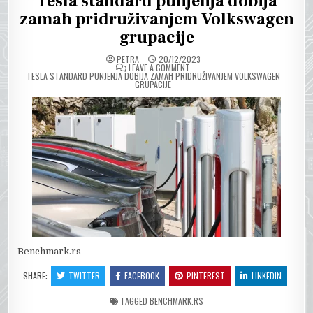
Tesla standard punjenja dobija
zamah pridruživanjem Volkswagen
grupacije
PETRA
20/12/2023
ON
LEAVE A COMMENT
TESLA STANDARD PUNJENJA DOBIJA ZAMAH PRIDRUŽIVANJEM VOLKSWAGEN
GRUPACIJE
Benchmark.rs
SHARE:
TWITTER
FACEBOOK
PINTEREST
LINKEDIN
TAGGED
BENCHMARK.RS