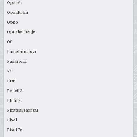
OpenAi
OpenKylin
Oppo
Opticka iluzija
OS
Pametni satovi
Panasonic
PC
PDF
Pencil 3
Philips
Piratski sadržaj
Pixel
Pixel 7a