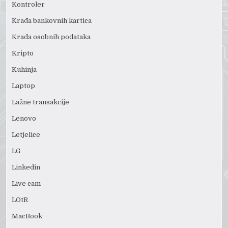
Kontroler
Krađa bankovnih kartica
Krađa osobnih podataka
Kripto
Kuhinja
Laptop
Lažne transakcije
Lenovo
Letjelice
LG
Linkedin
Live cam
LOtR
MacBook