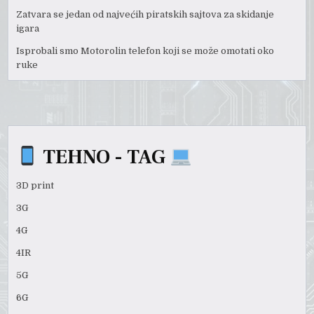
Zatvara se jedan od najvećih piratskih sajtova za skidanje
igara
Isprobali smo Motorolin telefon koji se može omotati oko
ruke
TEHNO - TAG
3D print
3G
4G
4IR
5G
6G