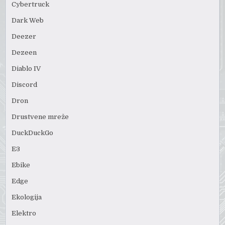
Cybertruck
Dark Web
Deezer
Dezeen
Diablo IV
Discord
Dron
Drustvene mreže
DuckDuckGo
E3
Ebike
Edge
Ekologija
Elektro