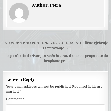
Author:
Petra
Post
ISTOVREMENO PUNJENJE DVA UREĐAJA: Odlično rješenje
navigation
za putovanje
→
←
Epic ubacio darivanje u veću brzinu, danas ne propustite da
besplatno pr…
Leave a Reply
Your email address will not be published.
Required fields are
marked
*
Comment
*